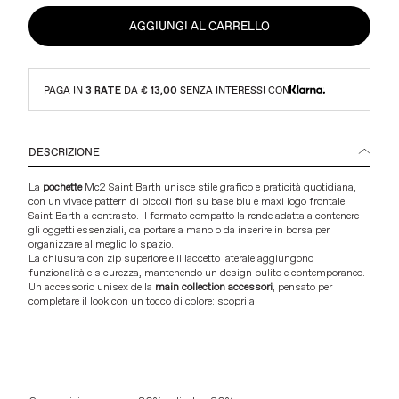
AGGIUNGI AL CARRELLO
PAGA IN
3 RATE
DA
€ 13,00
SENZA INTERESSI CON
DESCRIZIONE
La
pochette
Mc2 Saint Barth unisce stile grafico e praticità quotidiana,
con un vivace pattern di piccoli fiori su base blu e maxi logo frontale
Saint Barth a contrasto. Il formato compatto la rende adatta a contenere
gli oggetti essenziali, da portare a mano o da inserire in borsa per
organizzare al meglio lo spazio.
La chiusura con zip superiore e il laccetto laterale aggiungono
funzionalità e sicurezza, mantenendo un design pulito e contemporaneo.
Un accessorio unisex della
main collection accessori
, pensato per
completare il look con un tocco di colore: scoprila.