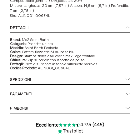
Composizione:
gomma 80%,
poliestere 20%
Misure: Larghezza: 20 cm (7,87 in) Altezza: 14,5 cm (5,7 in) Profondità:
7 cm (2,75 in)
Sku:
ALIN001_00684L
DETTAGLI
Brand:
Mc2 Saint Barth
Categoria:
Pochette unisex
Modello:
Saint Barth Pochette
Colore:
Pattern flower tie 61 su base blu
Design:
Stampa floreale all-over e maxi logo frontale
Chiusura:
Zip superiore con laccetto da polso
Dettagli:
Profilo superiore in tono e silhouette morbida
Codice Prodotto:
ALIN001_00684L
SPEDIZIONI
PAGAMENTI
RIMBORSI
4.7/5 (445)
Eccellente
Trustpilot