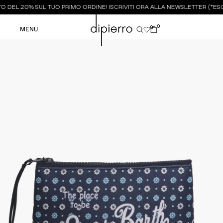
 DEL 20% SUL TUO PRIMO ORDINE! ISCRIVITI ORA ALLA NEWSLETTER (*ESC
0
0
MENU