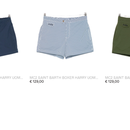
MC2 SAINT BARTH BOXER HARRY UOMO BLU
MC2 SAINT BARTH BOXER HARRY UOMO CELESTE
€ 129,00
€ 129,00