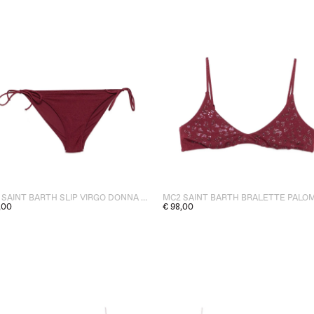
MC2 SAINT BARTH SLIP VIRGO DONNA BORDEAUX
,00
€ 98,00