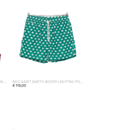
MC2 SAINT BARTH BRALETTE PALOMA DONNA BORDEAUX
MC2 SAINT BARTH BOXER LIGHTING POLPO UOMO VERDE
€ 119,00