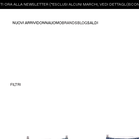
ORA ALLA NEWSLETTER (*ESCLUSI ALCUNI MARCHI, VEDI DETTAGLI)
SCONTO 
NUOVI ARRIVI
DONNA
UOMO
BRANDS
BLOG
SALDI
FILTRI