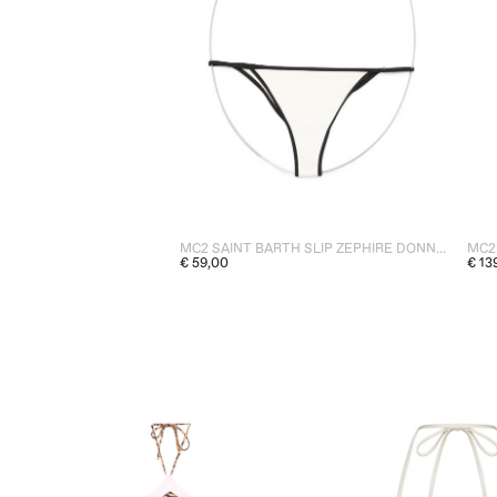
MC2 SAINT BARTH SLIP ZEPHIRE DONNA BIANCO
€ 59,00
€ 13