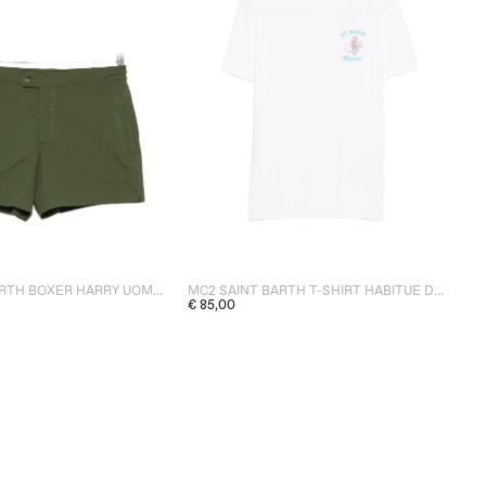
MC2 SAINT BARTH BOXER HARRY UOMO VERDE
MC2 SAINT BARTH T-SHIRT HABITUE DONNA BIANCO
€ 85,00