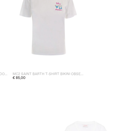
MC2 SAINT BARTH FASCIA HIBISCUS DONNA MULTICOLOR
MC2 SAINT BARTH T-SHIRT BIKINI OBSESSION DONNA BIANCO
€ 85,00