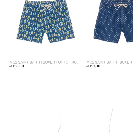
MC2 SAINT BARTH BOXER PORTOFINO GIN UOMO BLU
€ 125,00
€ 119,00