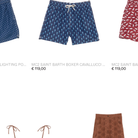
MC2 SAINT BARTH BOXER LIGHTING POIS PESCI UOMO BLU
MC2 SAINT BARTH BOXER CAVALLUCCI MARINI UOMO BLU
€ 119,00
€ 119,00