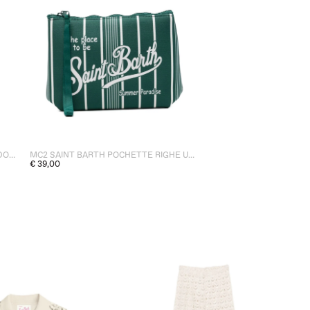
MC2 SAINT BARTH PANTALONE KIBI DONNA MARRONE
MC2 SAINT BARTH POCHETTE RIGHE UNISEX VERDE
€ 39,00