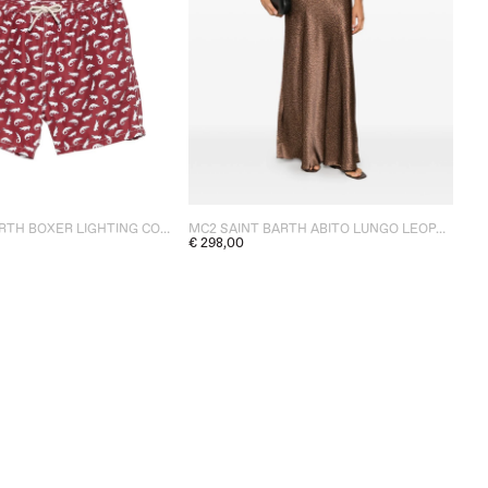
MC2 SAINT BARTH BOXER LIGHTING COCCODRILLI UOMO ROSSO
MC2 SAINT BARTH ABITO LUNGO LEOPARDATO DONNA MARRONE
€ 298,00