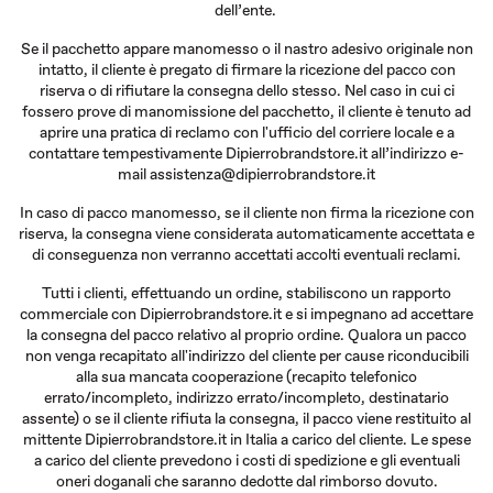
dell’ente.
Se il pacchetto appare manomesso o il nastro adesivo originale non
intatto, il cliente è pregato di firmare la ricezione del pacco con
riserva o di rifiutare la consegna dello stesso. Nel caso in cui ci
fossero prove di manomissione del pacchetto, il cliente è tenuto ad
aprire una pratica di reclamo con l'ufficio del corriere locale e a
contattare tempestivamente Dipierrobrandstore.it all’indirizzo e-
mail assistenza@dipierrobrandstore.it
In caso di pacco manomesso, se il cliente non firma la ricezione con
riserva, la consegna viene considerata automaticamente accettata e
di conseguenza non verranno accettati accolti eventuali reclami.
Tutti i clienti, effettuando un ordine, stabiliscono un rapporto
commerciale con Dipierrobrandstore.it e si impegnano ad accettare
la consegna del pacco relativo al proprio ordine. Qualora un pacco
non venga recapitato all'indirizzo del cliente per cause riconducibili
alla sua mancata cooperazione (recapito telefonico
errato/incompleto, indirizzo errato/incompleto, destinatario
assente) o se il cliente rifiuta la consegna, il pacco viene restituito al
mittente Dipierrobrandstore.it in Italia a carico del cliente. Le spese
a carico del cliente prevedono i costi di spedizione e gli eventuali
oneri doganali che saranno dedotte dal rimborso dovuto.