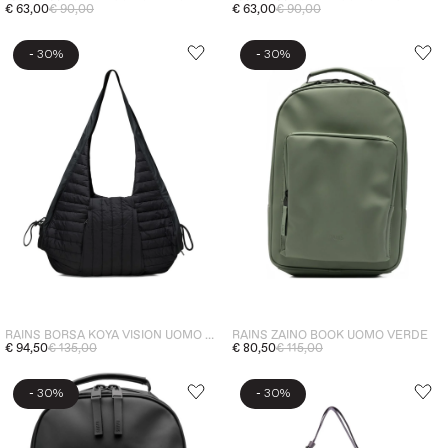
€ 63,00
€ 90,00
€ 63,00
€ 90,00
-
-
30%
30%
RAINS BORSA KOYA VISION UOMO NERO
RAINS ZAINO BOOK UOMO VERDE
€ 94,50
€ 135,00
€ 80,50
€ 115,00
-
-
30%
30%