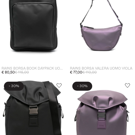
RAINS BORSA VALERA UOMO VIOLA
RAINS BORSA BOOK DAYPACK UOMO NERO
€ 77,00
€ 110,00
€ 80,50
€ 115,00
-
-
30%
30%