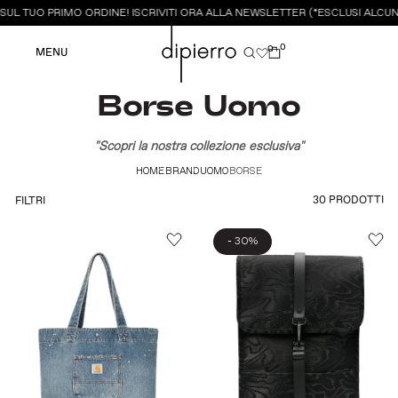
L TUO PRIMO ORDINE! ISCRIVITI ORA ALLA NEWSLETTER (*ESCLUSI ALCUNI
0
0
MENU
Borse Uomo
"Scopri la nostra collezione esclusiva"
HOME
BRAND
UOMO
BORSE
30 PRODOTTI
FILTRI
-
30%