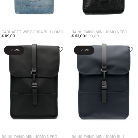
CARHARTT WIP BORSA BLU UOMO
RAINS ZAINO MINI UOMO NERO
€ 89,00
€ 63,00
€ 90,00
-
-
30%
30%
RAINS ZAINO MINI UOMO NERO
RAINS ZAINO MINI UOMO BLU