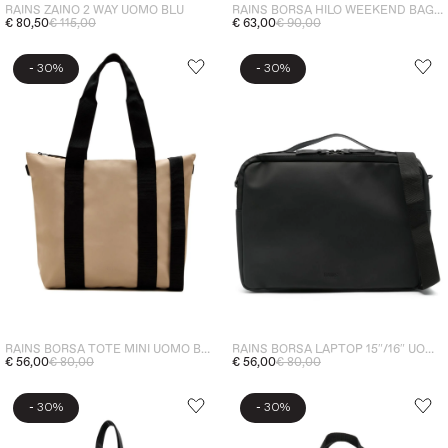
RAINS ZAINO 2 WAY UOMO BLU
RAINS BORSA HILO WEEKEND BAG UOMO NERO
€ 80,50
€ 115,00
€ 63,00
€ 90,00
-
-
30%
30%
RAINS BORSA TOTE MINI UOMO BEIGE
RAINS BORSA LAPTOP 15″/16″ UOMO NERO
€ 56,00
€ 80,00
€ 56,00
€ 80,00
-
-
30%
30%