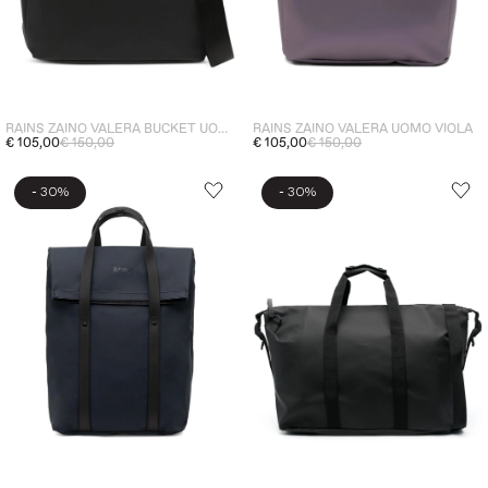
RAINS ZAINO VALERA BUCKET UOMO NERO
RAINS ZAINO VALERA UOMO VIOLA
€ 105,00
€ 150,00
€ 105,00
€ 150,00
-
-
30%
30%