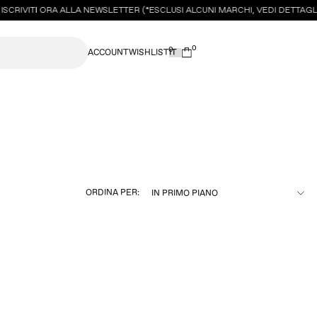
SCRIVITI ORA ALLA NEWSLETTER (*ESCLUSI ALCUNI MARCHI, VEDI DETTAGLI
0
0
ACCOUNT
WISHLIST
ORDINA PER: