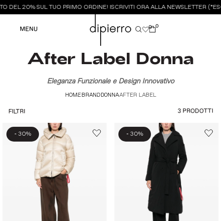
O DEL 20% SUL TUO PRIMO ORDINE! ISCRIVITI ORA ALLA NEWSLETTER (*ESC
0
0
MENU
After Label Donna
Eleganza Funzionale e Design Innovativo
HOME
BRAND
DONNA
AFTER LABEL
3 PRODOTTI
FILTRI
-
-
30%
30%