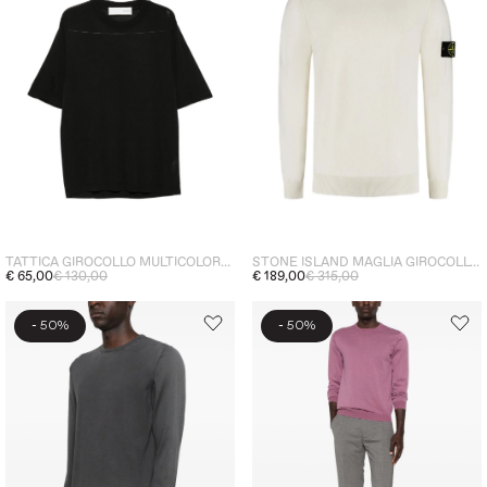
TATTICA GIROCOLLO MULTICOLORE UOMO
STONE ISLAND MAGLIA GIROCOLLO UOMO BIANCO
€ 65,00
€ 130,00
€ 189,00
€ 315,00
-
-
50%
50%