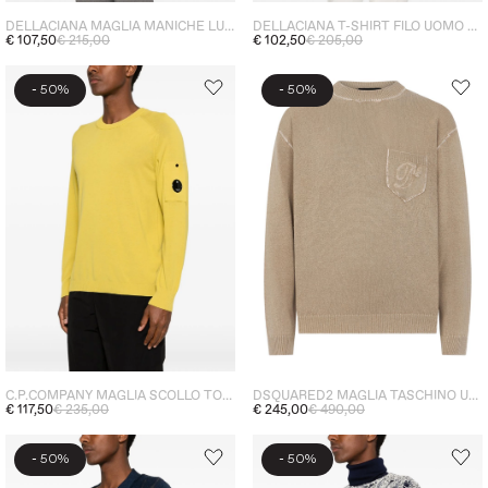
DELLACIANA MAGLIA MANICHE LUNGHE UOMO VERDE CIPRESSO
DELLACIANA T-SHIRT FILO UOMO BLU PAVONE
€ 107,50
€ 215,00
€ 102,50
€ 205,00
-
-
50%
50%
C.P.COMPANY MAGLIA SCOLLO TONDO UOMO GIALLO
DSQUARED2 MAGLIA TASCHINO UOMO BEIGE
€ 117,50
€ 235,00
€ 245,00
€ 490,00
-
-
50%
50%