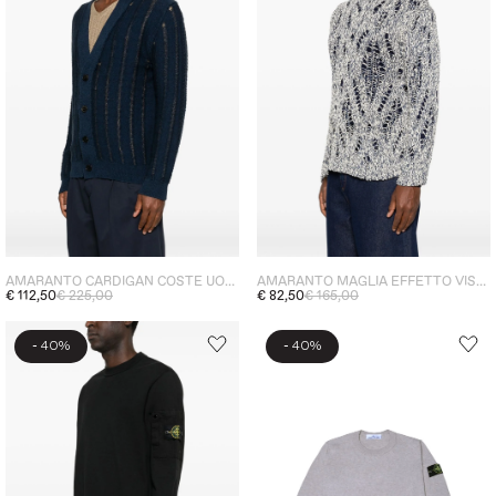
AMARANTO CARDIGAN COSTE UOMO BLU
AMARANTO MAGLIA EFFETTO VISSUTO UOMO BLU-BEIGE
€ 112,50
€ 225,00
€ 82,50
€ 165,00
-
-
40%
40%