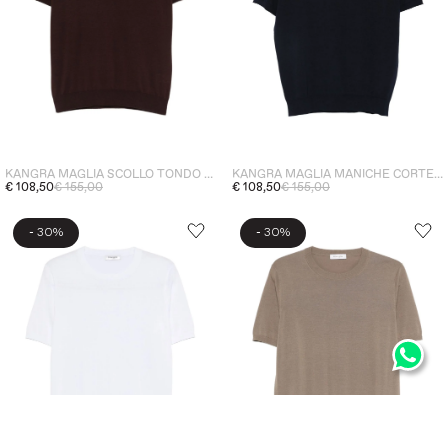
KANGRA MAGLIA SCOLLO TONDO UOMO MARRONE
KANGRA MAGLIA MANICHE CORTE UOMO BLU
€ 108,50
€ 155,00
€ 108,50
€ 155,00
-
-
30%
30%