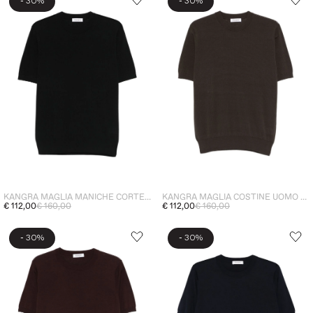
-
-
30%
30%
KANGRA MAGLIA MANICHE CORTE UOMO NERO
KANGRA MAGLIA COSTINE UOMO MARRONE
€ 112,00
€ 160,00
€ 112,00
€ 160,00
-
-
30%
30%