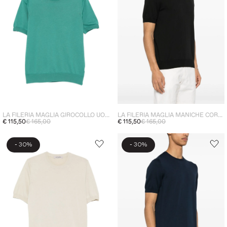
LA FILERIA MAGLIA GIROCOLLO UOMO VERDE
LA FILERIA MAGLIA MANICHE CORTE UOMO NERO
€ 115,50
€ 165,00
€ 115,50
€ 165,00
-
-
30%
30%