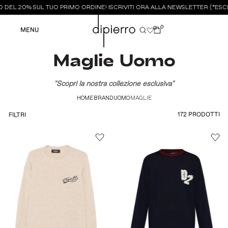
EL 20% SUL TUO PRIMO ORDINE! ISCRIVITI ORA ALLA NEWSLETTER (*ESCLU
0
0
MENU
Maglie Uomo
"Scopri la nostra collezione esclusiva"
HOME
BRAND
UOMO
MAGLIE
172 PRODOTTI
FILTRI