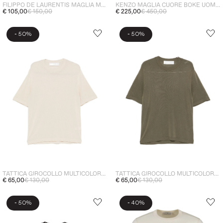
FILIPPO DE LAURENTIS MAGLIA MANICHE CORTE UOMO MARRONE
KENZO MAGLIA CUORE BOKE UOMO NERO
€ 105,00
€ 150,00
€ 225,00
€ 450,00
-
-
50%
50%
TATTICA GIROCOLLO MULTICOLORE UOMO
TATTICA GIROCOLLO MULTICOLORE UOMO
€ 65,00
€ 130,00
€ 65,00
€ 130,00
-
-
50%
40%