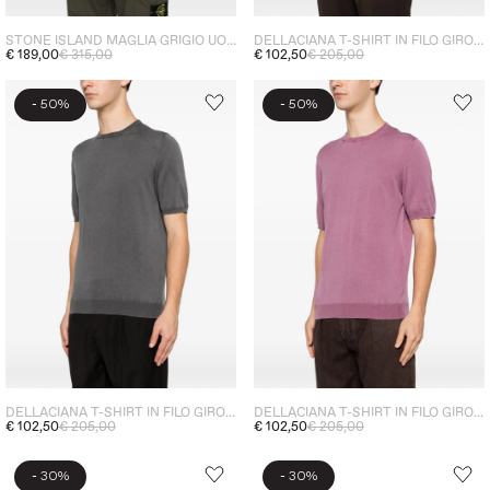
STONE ISLAND MAGLIA GRIGIO UOMO SCOLLO TONDO
DELLACIANA T-SHIRT IN FILO GIROCOLLO UOMO ROSA
€ 189,00
€ 315,00
€ 102,50
€ 205,00
-
-
50%
50%
DELLACIANA T-SHIRT IN FILO GIROCOLLO UOMO NERO
DELLACIANA T-SHIRT IN FILO GIROCOLLO UOMO VIOLA
€ 102,50
€ 205,00
€ 102,50
€ 205,00
-
-
30%
30%