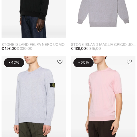
STONE ISLAND FELPA NERO UOMO
STONE ISLAND MAGLIA GRIGIO UOMO GIROCOLLO
€ 198,00
€ 330,00
€ 189,00
€ 315,00
-
-
40%
50%