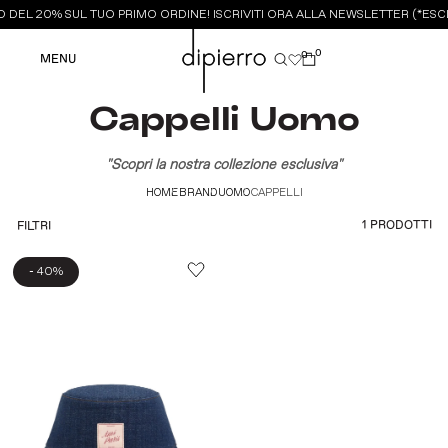
 DEL 20% SUL TUO PRIMO ORDINE! ISCRIVITI ORA ALLA NEWSLETTER (*ESCL
0
0
MENU
Cappelli Uomo
"Scopri la nostra collezione esclusiva"
HOME
BRAND
UOMO
CAPPELLI
1 PRODOTTI
FILTRI
-
40%