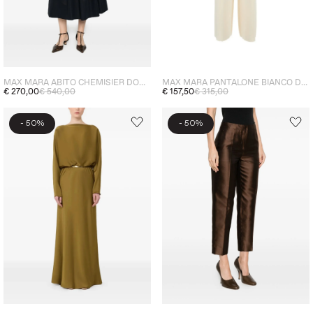
MAX MARA ABITO CHEMISIER DONNA NERO
MAX MARA PANTALONE BIANCO DONNA CADY
€ 270,00
€ 540,00
€ 157,50
€ 315,00
-
-
50%
50%