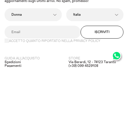
aggiornamenti sugli ultimi arrivi. No spam, promesso!
ISCRIVITI
ACCETTO QUANTO RIPORTATO NELLA PRIVACY POLICY
GUIDA ALL'ACQUISTO
STORE
Spedizioni
Via Berardi, 12 - 74123 Taranto
Pagamenti
(+39) 099 4529108
Resi e rimborsi
(+39) 392 6659170
Privacy Policy
assistenza@dipierrobrandstore.it
Informazioni legali
FACEBOOK
INSTAGRAM
MADE IN EVOLVE