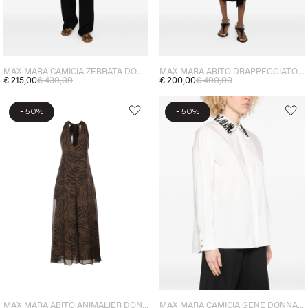
MAX MARA CAMICIA ZEBRATA DONNA MARRONE
MAX MARA ABITO DRAPPEGGIATO DONNA NERO
€ 215,00
€ 430,00
€ 200,00
€ 400,00
-
-
50%
50%
MAX MARA ABITO ANIMALIER DONNA MARRONE
MAX MARA CAMICIA GENE DONNA BIANCO