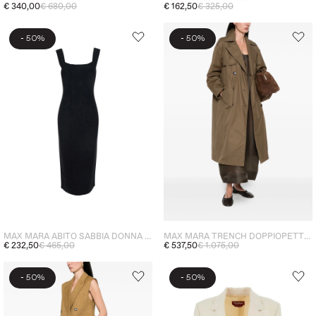
€ 340,00
€ 680,00
€ 162,50
€ 325,00
-
-
50%
50%
MAX MARA ABITO SABBIA DONNA NERO
MAX MARA TRENCH DOPPIOPETTO DONNA VERDE
€ 232,50
€ 465,00
€ 537,50
€ 1.075,00
-
-
50%
50%