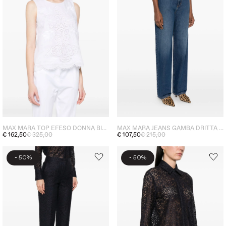
MAX MARA TOP EFESO DONNA BIANCO
MAX MARA JEANS GAMBA DRITTA DONNA BLU
€ 162,50
€ 325,00
€ 107,50
€ 215,00
-
-
50%
50%