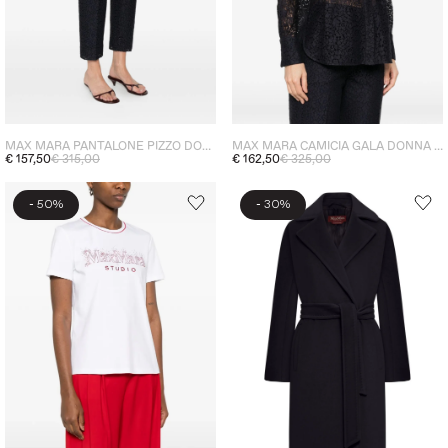
MAX MARA PANTALONE PIZZO DONNA NERO
MAX MARA CAMICIA GALA DONNA NERO
€ 157,50
€ 315,00
€ 162,50
€ 325,00
-
-
50%
30%