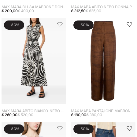
MAX MARA BLUSA MARRONE DONNA ABITURO
MAX MARA ABITO NERO DONNA PAILLETTES
€ 200,00
€ 400,00
€ 312,50
€ 625,00
-
-
50%
50%
MAX MARA ABITO BIANCO-NERO DONNA ZEBRATO
MAX MARA PANTALONE MARRONE DONNA VITA ALTA
€ 260,00
€ 520,00
€ 190,00
€ 380,00
-
-
50%
50%