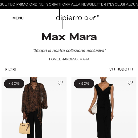
L TUO PRIMO ORDINE! ISCRIVITI ORA ALLA NEWSLETTER (*ESCLUSI ALCUNI
0
0
MENU
Max Mara
"Scopri la nostra collezione esclusiva"
HOME
BRAND
MAX MARA
31 PRODOTTI
FILTRI
-
-
50%
50%