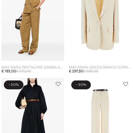
MAX MARA PANTALONE GAMBA AMPIA DONNA SENAPE
MAX MARA GIACCA BIANCO DONNA MONOPETTO
€ 185,00
€ 370,00
€ 297,50
€ 595,00
-
-
50%
50%