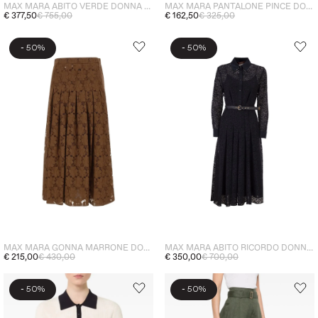
MAX MARA ABITO VERDE DONNA PENTOLA
MAX MARA PANTALONE PINCE DONNA MARRONE
€ 377,50
€ 755,00
€ 162,50
€ 325,00
-
-
50%
50%
MAX MARA GONNA MARRONE DONNA MIDI PIZZO
MAX MARA ABITO RICORDO DONNA NERO
€ 215,00
€ 430,00
€ 350,00
€ 700,00
-
-
50%
50%