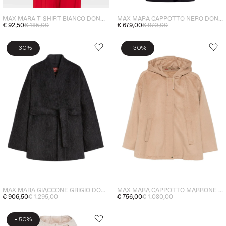
MAX MARA T-SHIRT BIANCO DONNA LOGO
MAX MARA CAPPOTTO NERO DONNA
€ 92,50
€ 185,00
€ 679,00
€ 970,00
-
-
30%
30%
MAX MARA GIACCONE GRIGIO DONNA
MAX MARA CAPPOTTO MARRONE DONNA
€ 906,50
€ 1.295,00
€ 756,00
€ 1.080,00
-
50%