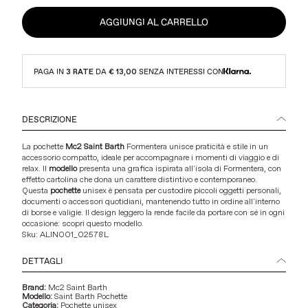
AGGIUNGI AL CARRELLO
PAGA IN
3 RATE
DA
€ 13,00
SENZA INTERESSI CON
DESCRIZIONE
La pochette
Mc2 Saint Barth
Formentera unisce praticità e stile in un
accessorio compatto, ideale per accompagnare i momenti di viaggio e di
relax. Il
modello
presenta una grafica ispirata all'isola di Formentera, con
effetto cartolina che dona un carattere distintivo e contemporaneo.
Questa
pochette
unisex è pensata per custodire piccoli oggetti personali,
documenti o accessori quotidiani, mantenendo tutto in ordine all'interno
di borse e valigie. Il design leggero la rende facile da portare con sé in ogni
occasione: scopri questo modello.
Sku:
ALIN001_02578L
DETTAGLI
Brand:
Mc2 Saint Barth
Modello:
Saint Barth Pochette
Categoria:
Pochette unisex