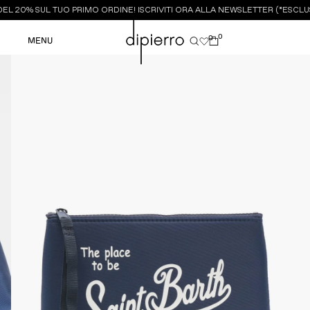
L 20% SUL TUO PRIMO ORDINE! ISCRIVITI ORA ALLA NEWSLETTER (*ESCLUS
0
0
MENU