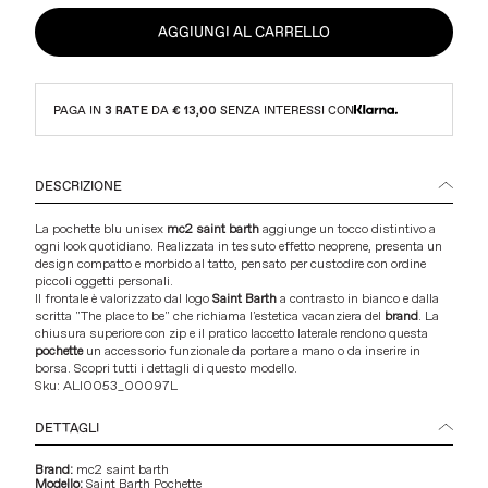
AGGIUNGI AL CARRELLO
PAGA IN
3 RATE
DA
€ 13,00
SENZA INTERESSI CON
DESCRIZIONE
La pochette blu unisex
mc2 saint barth
aggiunge un tocco distintivo a
ogni look quotidiano. Realizzata in tessuto effetto neoprene, presenta un
design compatto e morbido al tatto, pensato per custodire con ordine
piccoli oggetti personali.
Il frontale è valorizzato dal logo
Saint Barth
a contrasto in bianco e dalla
scritta "The place to be" che richiama l'estetica vacanziera del
brand
. La
chiusura superiore con zip e il pratico laccetto laterale rendono questa
pochette
un accessorio funzionale da portare a mano o da inserire in
borsa. Scopri tutti i dettagli di questo modello.
Sku:
ALI0053_00097L
DETTAGLI
Brand:
mc2 saint barth
Modello:
Saint Barth Pochette