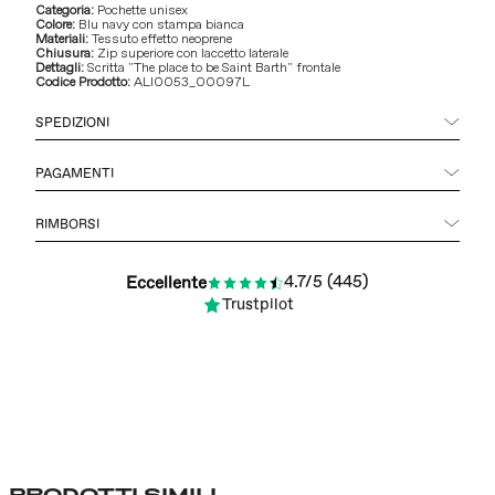
Categoria:
Pochette unisex
Colore:
Blu navy con stampa bianca
Materiali:
Tessuto effetto neoprene
Chiusura:
Zip superiore con laccetto laterale
Dettagli:
Scritta "The place to be Saint Barth" frontale
Codice Prodotto:
ALI0053_00097L
SPEDIZIONI
PAGAMENTI
RIMBORSI
4.7/5 (445)
Eccellente
Trustpilot
PRODOTTI SIMILI