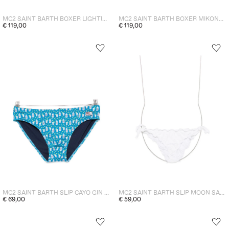
MC2 SAINT BARTH BOXER LIGHTING POLPO UOMO VERDE
MC2 SAINT BARTH BOXER MIKONOS HOLIDAY UOMO BLU
€ 119,00
€ 119,00
MC2 SAINT BARTH SLIP CAYO GIN UOMO BLU
MC2 SAINT BARTH SLIP MOON SANGALLO DONNA BIANCO
€ 69,00
€ 59,00