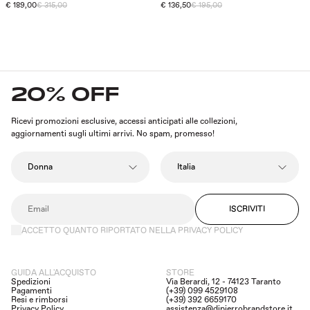
€ 189,00
€ 315,00
€ 136,50
€ 195,00
20% OFF
Ricevi promozioni esclusive, accessi anticipati alle collezioni,
aggiornamenti sugli ultimi arrivi. No spam, promesso!
ISCRIVITI
ACCETTO QUANTO RIPORTATO NELLA PRIVACY POLICY
GUIDA ALL'ACQUISTO
STORE
Spedizioni
Via Berardi, 12 - 74123 Taranto
Pagamenti
(+39) 099 4529108
Resi e rimborsi
(+39) 392 6659170
Privacy Policy
assistenza@dipierrobrandstore.it