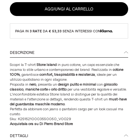
AGGIUNGI AL CARRELLO
PAGA IN
3 RATE
DA
€ 53,33
SENZA INTERESSI CON
DESCRIZIONE
Scopri la T-shirt
Stone Island
in puro cotone, un capo essenziale che
incarna lo stile urbano e contemporaneo del brand. Realizzata in
cotone
100%
, garantisce
comfort, traspirabilità e resistenza
, ideale per un
utilizzo quotidiano in ogni stagione.
Proposta in
nero
, presenta un
design pulito e minimal
con
girocollo
classico
,
maniche corte
e
orlo dritto
per una vestibilità regolare e versatile.
L’inconfondibile estetica Stone Island si distingue per la qualità dei
materiali e l’attenzione ai dettagli, rendendo questa T-shirt un
must-have
del guardaroba maschile moderno
.
Perfetta da abbinare con jeans o pantaloni cargo per un look casual ma
curato.
Sku:
K2S152100035S0050_V0029
Acquistala ora su
Di Pierro Brand Store
DETTAGLI