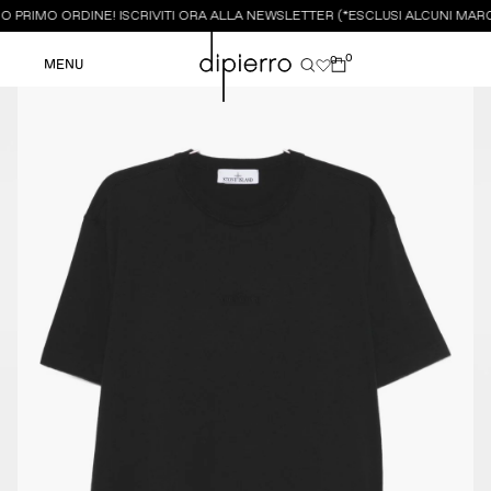
 PRIMO ORDINE! ISCRIVITI ORA ALLA NEWSLETTER (*ESCLUSI ALCUNI MARCH
0
0
MENU