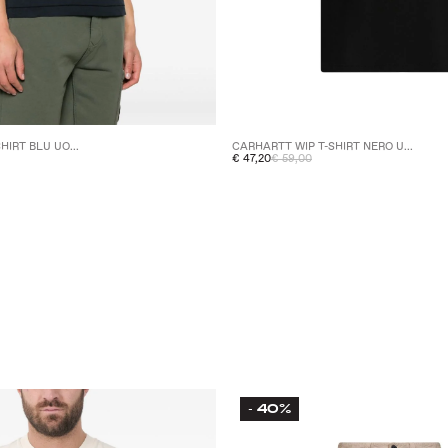
HIRT BLU UO...
CARHARTT WIP T-SHIRT NERO U...
€ 47,20
€ 59,00
40%
-