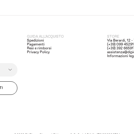
GUIDA ALL'ACQUISTO
STORE
Spedizioni
Via Berardi, 12 
Pagamenti
(+39) 099 4529
Resi e rimborsi
(+39) 392 6659
Privacy Policy
assistenza@dipi
Informazioni leg
TI