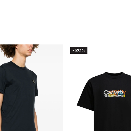
20%
-