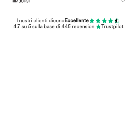
RIMBORSI
I nostri clienti dicono
Eccellente
4.7
su 5
sulla base di
445
recensioni
Trustpilot