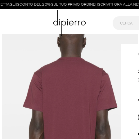
TTAGLI)
SCONTO DEL 20% SUL TUO PRIMO ORDINE! ISCRIVITI ORA ALLA NEWS