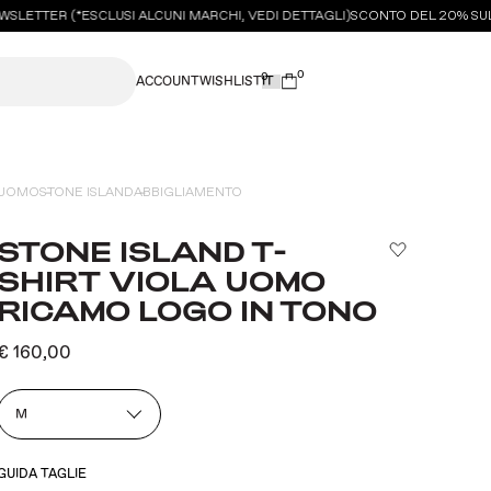
LETTER (*ESCLUSI ALCUNI MARCHI, VEDI DETTAGLI)
SCONTO DEL 20% SUL TU
0
0
ACCOUNT
WISHLIST
UOMO
STONE ISLAND
ABBIGLIAMENTO
STONE ISLAND T-
SHIRT VIOLA UOMO
RICAMO LOGO IN TONO
€ 160,00
M
GUIDA TAGLIE