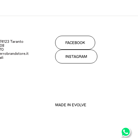
- 74123 Taranto
FACEBOOK
108
170
errobrandstore.it
INSTAGRAM
ali
MADE IN EVOLVE