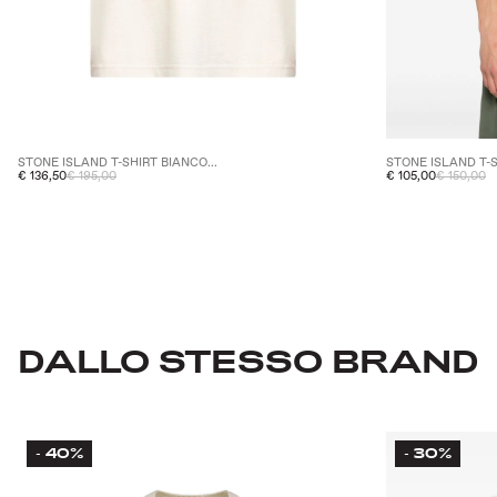
STONE ISLAND T-SHIRT BIANCO...
STONE ISLAND T-S
€ 136,50
€ 195,00
€ 105,00
€ 150,00
DALLO STESSO BRAND
40%
30%
-
-