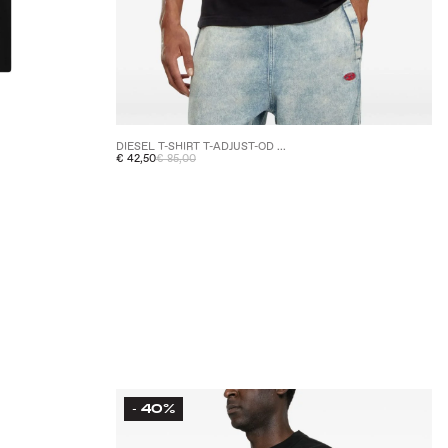
DIESEL T-SHIRT T-ADJUST-OD ...
€ 42,50
€ 85,00
40%
-