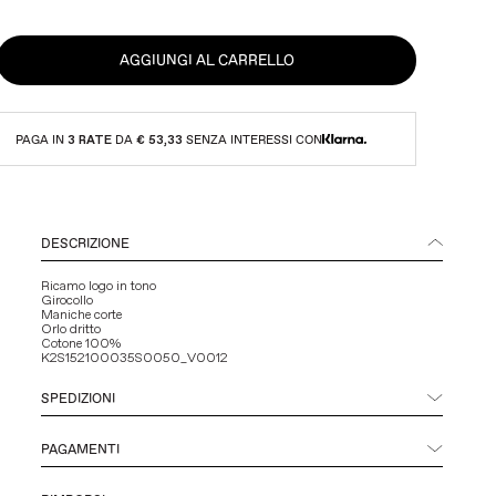
AGGIUNGI AL CARRELLO
PAGA IN
3 RATE
DA
€ 53,33
SENZA INTERESSI CON
DESCRIZIONE
Ricamo logo in tono
Girocollo
Maniche corte
Orlo dritto
Cotone 100%
K2S152100035S0050_V0012
SPEDIZIONI
PAGAMENTI