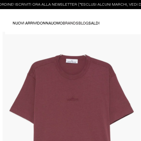
NE! ISCRIVITI ORA ALLA NEWSLETTER (*ESCLUSI ALCUNI MARCHI, VEDI DE
NUOVI ARRIVI
DONNA
UOMO
BRANDS
BLOG
SALDI