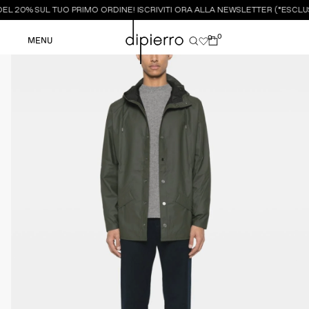
L 20% SUL TUO PRIMO ORDINE! ISCRIVITI ORA ALLA NEWSLETTER (*ESCLUS
0
0
MENU