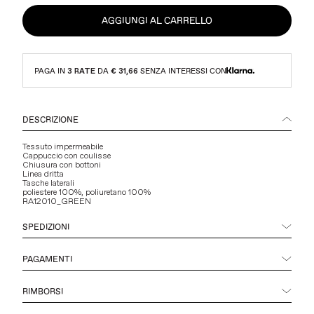
AGGIUNGI AL CARRELLO
PAGA IN
3 RATE
DA
€ 31,66
SENZA INTERESSI CON
DESCRIZIONE
Tessuto impermeabile
Cappuccio con coulisse
Chiusura con bottoni
Linea dritta
Tasche laterali
poliestere 100%, poliuretano 100%
RA12010_GREEN
SPEDIZIONI
PAGAMENTI
RIMBORSI