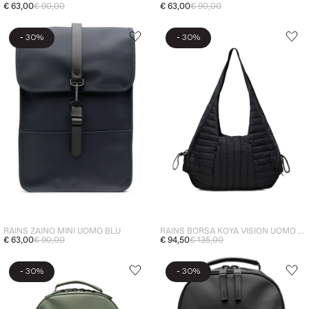
€ 63,00
€ 90,00
€ 63,00
€ 90,00
-
-
30%
30%
RAINS BORSA KOYA VISION UOMO NERO
RAINS ZAINO MINI UOMO BLU
€ 94,50
€ 135,00
€ 63,00
€ 90,00
-
-
30%
30%