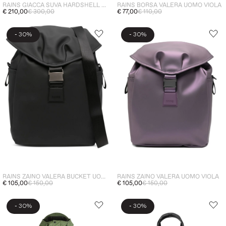
RAINS GIACCA SUVA HARDSHELL DONNA BEIGE
RAINS BORSA VALERA UOMO VIOLA
€ 210,00
€ 300,00
€ 77,00
€ 110,00
-
-
30%
30%
RAINS ZAINO VALERA BUCKET UOMO NERO
RAINS ZAINO VALERA UOMO VIOLA
€ 105,00
€ 150,00
€ 105,00
€ 150,00
-
-
30%
30%