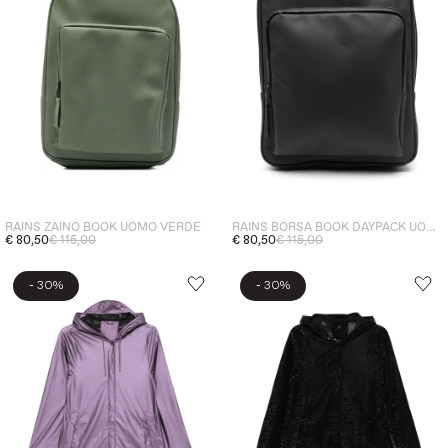
RAINS ZAINO BOOK UOMO VERDE
RAINS BORSA BOOK DAYPACK UOMO NERO
€ 80,50
€ 115,00
€ 80,50
€ 115,00
-
-
30%
30%