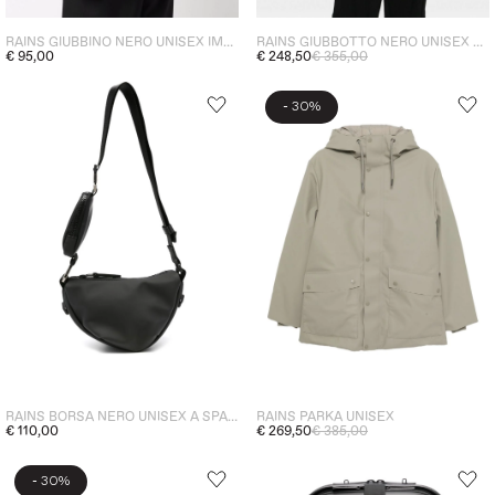
RAINS GIUBBINO NERO UNISEX IMPERMEABILE
RAINS GIUBBOTTO NERO UNISEX ALTA
€ 95,00
€ 248,50
€ 355,00
-
30%
RAINS BORSA NERO UNISEX A SPALLA
RAINS PARKA UNISEX
€ 110,00
€ 269,50
€ 385,00
-
30%