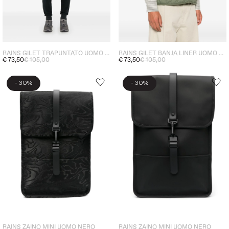
RAINS GILET TRAPUNTATO UOMO NERO
RAINS GILET BANJA LINER UOMO VERDE
€ 73,50
€ 105,00
€ 73,50
€ 105,00
-
-
30%
30%
RAINS ZAINO MINI UOMO NERO
RAINS ZAINO MINI UOMO NERO