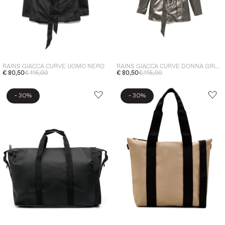
RAINS GIACCA CURVE UOMO NERO
RAINS GIACCA CURVE DONNA GRIGIO
€ 80,50
€ 115,00
€ 80,50
€ 115,00
-
-
30%
30%