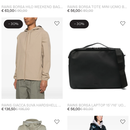
RAINS BORSA HILO WEEKEND BAG UOMO NERO
RAINS BORSA TOTE MINI UOMO BEIGE
€ 63,00
€ 90,00
€ 56,00
€ 80,00
-
-
30%
30%
RAINS GIACCA SUVA HARDSHELL UOMO BEIGE
RAINS BORSA LAPTOP 15″/16″ UOMO NERO
€ 136,50
€ 195,00
€ 56,00
€ 80,00