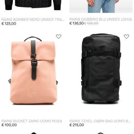
RAINS GIUBBINO BLU UNISEX LOHJA
RAINS BOMBER NERO UNISEX TRAPUNTATO
€ 136,50
€ 195,00
€ 125,00
RAINS BUCKET ZAINO UOMO ROSA
RAINS TEXEL CABIN BAG UOMO BORSA NERO
€ 100,00
€ 215,00