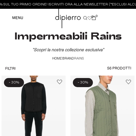
UL TUO PRIMO ORDINE! ISCRIVITI ORA ALLA NEWSLETTER (*ESCLUSI ALCUN
0
0
MENU
Impermeabili Rains
"Scopri la nostra collezione esclusiva"
HOME
BRAND
RAINS
56 PRODOTTI
FILTRI
-
-
30%
30%