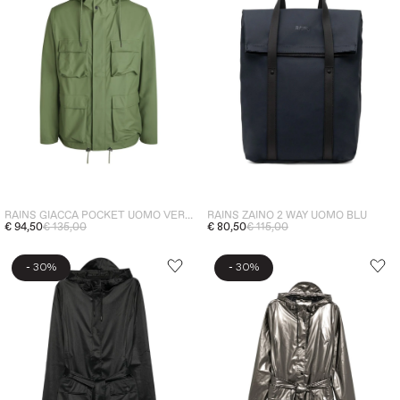
RAINS GIACCA POCKET UOMO VERDE
RAINS ZAINO 2 WAY UOMO BLU
€ 94,50
€ 135,00
€ 80,50
€ 115,00
-
-
30%
30%