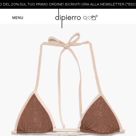
 DEL 20% SUL TUO PRIMO ORDINE! ISCRIVITI ORA ALLA NEWSLETTER (*ESCL
0
0
MENU