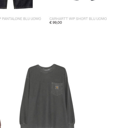
P PANTALONE BLU UOMO
CARHARTT WIP SHORT BLU UOMO
€ 99,00