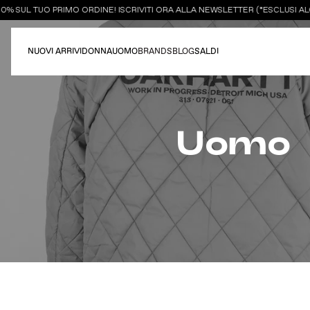
UL TUO PRIMO ORDINE! ISCRIVITI ORA ALLA NEWSLETTER (*ESCLUSI ALCUN
NUOVI ARRIVI
DONNA
UOMO
BRANDS
BLOG
SALDI
Uomo