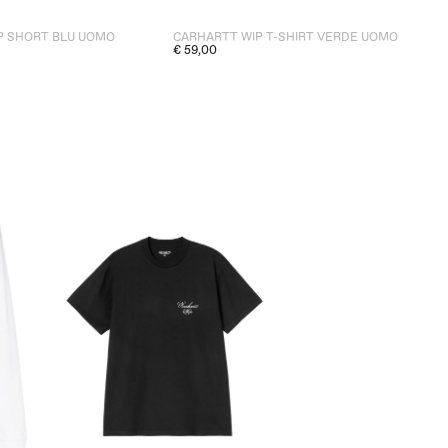
P SHORT BLU UOMO
CARHARTT WIP T-SHIRT VERDE UOMO
€ 59,00