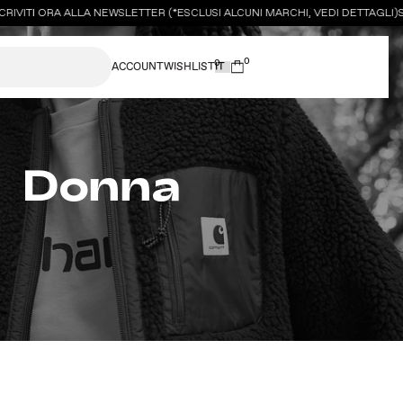
ITI ORA ALLA NEWSLETTER (*ESCLUSI ALCUNI MARCHI, VEDI DETTAGLI)
SCON
0
0
ACCOUNT
WISHLIST
Donna