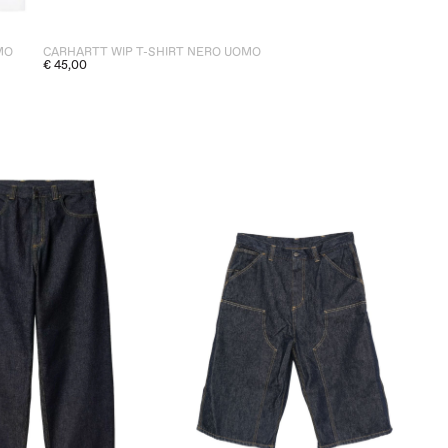
MO
CARHARTT WIP T-SHIRT NERO UOMO
€ 45,00