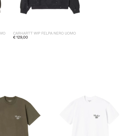
OMO
CARHARTT WIP FELPA NERO UOMO
€ 129,00