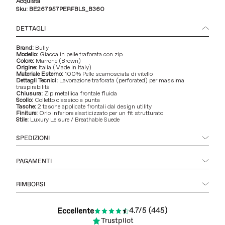
Acquista
Sku:
BE267957PERFBLS_B360
DETTAGLI
Brand:
Bully
Modello:
Giacca in pelle traforata con zip
Colore:
Marrone (Brown)
Origine:
Italia (Made in Italy)
Materiale Esterno:
100% Pelle scamosciata di vitello
Dettagli Tecnici:
Lavorazione traforata (perforated) per massima
traspirabilità
Chiusura:
Zip metallica frontale fluida
Scollo:
Colletto classico a punta
Tasche:
2 tasche applicate frontali dal design utility
Finiture:
Orlo inferiore elasticizzato per un fit strutturato
Stile:
Luxury Leisure / Breathable Suede
SPEDIZIONI
PAGAMENTI
RIMBORSI
4.7/5 (445)
Eccellente
Trustpilot