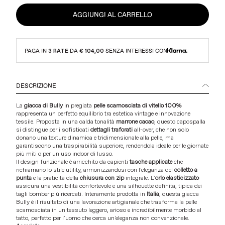
AGGIUNGI AL CARRELLO
PAGA IN
3 RATE
DA
€ 104,00
SENZA INTERESSI CON
DESCRIZIONE
La
giacca di Bully
in pregiata
pelle scamosciata di vitello 100%
rappresenta un perfetto equilibrio tra estetica vintage e innovazione
tessile. Proposta in una calda tonalità
marrone cacao
, questo capospalla
si distingue per i sofisticati
dettagli traforati
all-over, che non solo
donano una texture dinamica e tridimensionale alla pelle, ma
garantiscono una traspirabilità superiore, rendendola ideale per le giornate
più miti o per un uso indoor di lusso.
Il design funzionale è arricchito da capienti
tasche applicate
che
richiamano lo stile utility, armonizzandosi con l'eleganza del
colletto a
punta
e la praticità della
chiusura con zip
integrale. L'
orlo elasticizzato
assicura una vestibilità confortevole e una silhouette definita, tipica dei
tagli bomber più ricercati. Interamente prodotta in
Italia
, questa giacca
Bully è il risultato di una lavorazione artigianale che trasforma la pelle
scamosciata in un tessuto leggero, arioso e incredibilmente morbido al
tatto, perfetto per l'uomo che cerca un'eleganza non convenzionale.