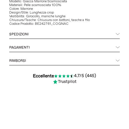
Modello: Giacca Marrone Scamosciata
Materiali: Pelle scamosciata 100%
Colore: Marrone
Design/Stile: Lunghezza crop
Vestibilità: Girocollo, maniche lunghe
Chiusura/Tasche: Chiusura con bottoni, tasche a filo
Codice Prodotto: BE242761_COGNAC
SPEDIZIONI
PAGAMENTI
RIMBORSI
4.7/5 (445)
Eccellente
Trustpilot