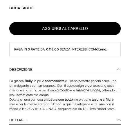
GUIDA TAGLIE
AGGIUNGI AL CARRELLO
PAGA IN
3 RATE
DA
€ 115,00
SENZA INTERESSI CON
DESCRIZIONE
La giacca
Bully
in pelle
scamosciata
è il capo perfetto per chi cerca uno
stile elegante e contemporaneo. Con il suo design
crop
, questa giacca
marrone si distingue per il suo
girocollo
e le
maniche lunghe
, offrendo un
look sofisticato ma casual.
Dotata di una comoda
chiusura con bottoni
e pratiche
tasche a filo
, è
ideale per le mezze stagioni. Scopri la qualità artigianale italiana con il
modello BE242761_COGNAC.
Acquista ora su Di Pierro Brand Store
.
DETTAGLI