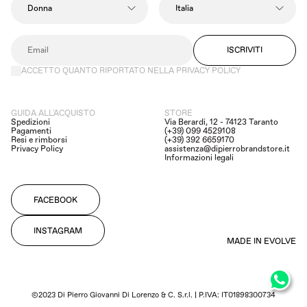
ISCRIVITI
ACCETTO QUANTO RIPORTATO NELLA PRIVACY POLICY
GUIDA ALL'ACQUISTO
STORE
Spedizioni
Via Berardi, 12 - 74123 Taranto
Pagamenti
(+39) 099 4529108
Resi e rimborsi
(+39) 392 6659170
Privacy Policy
assistenza@dipierrobrandstore.it
Informazioni legali
FACEBOOK
INSTAGRAM
MADE IN EVOLVE
©2023 Di Pierro Giovanni Di Lorenzo & C. S.r.l. | P.IVA: IT01898300734