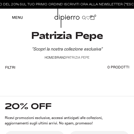
 DEL 20% SUL TUO PRIMO ORDINE! ISCRIVITI ORA ALLA NEWSLETTER (*ESCL
0
0
MENU
Patrizia Pepe
"Scopri la nostra collezione esclusiva"
HOME
BRAND
PATRIZIA PEPE
0 PRODOTTI
FILTRI
20% OFF
Ricevi promozioni esclusive, accessi anticipati alle collezioni,
aggiornamenti sugli ultimi arrivi. No spam, promesso!