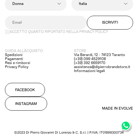
ISCRIVITI
ACCETTO QUANTO RIPORTATO NELLA PRIVACY POLICY
GUIDA ALL'ACQUISTO
STORE
Spedizioni
Via Berardi, 12 - 74123 Taranto
Pagamenti
(+39) 099 4529108
Resi e rimborsi
(+39) 392 6659170
Privacy Policy
assistenza@dipierrobrandstore.it
Informazioni legali
FACEBOOK
INSTAGRAM
MADE IN EVOLVE
©2023 Di Pierro Giovanni Di Lorenzo & C. S.r.l. | P.IVA: IT01898300734