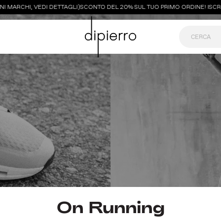
I MARCHI, VEDI DETTAGLI)
SCONTO DEL 20% SUL TUO PRIMO ORDINE! ISCRIV
On Running