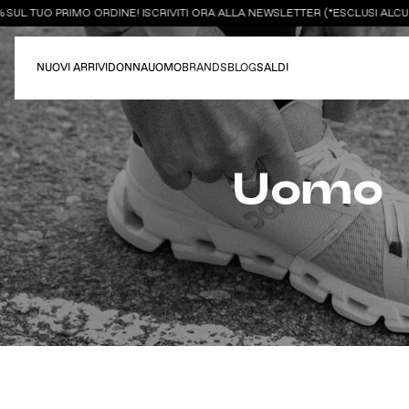
SUL TUO PRIMO ORDINE! ISCRIVITI ORA ALLA NEWSLETTER (*ESCLUSI ALCUN
NUOVI ARRIVI
DONNA
UOMO
BRANDS
BLOG
SALDI
Uomo