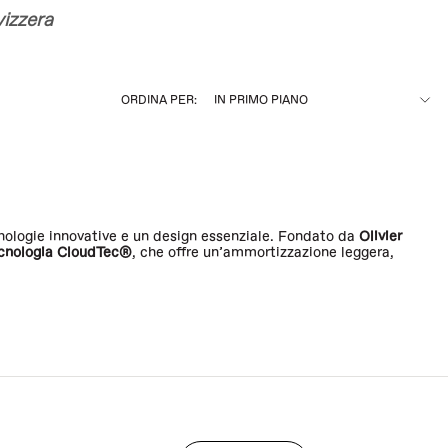
izzera
ORDINA PER:
cnologie innovative e un design essenziale. Fondato da
Olivier
cnologia CloudTec®
, che offre un’ammortizzazione leggera,
oud 5, Cloudmonster e Cloudaway
hanno ridefinito gli standard del
diano alla passeggiata in città, fino agli ambienti outdoor più