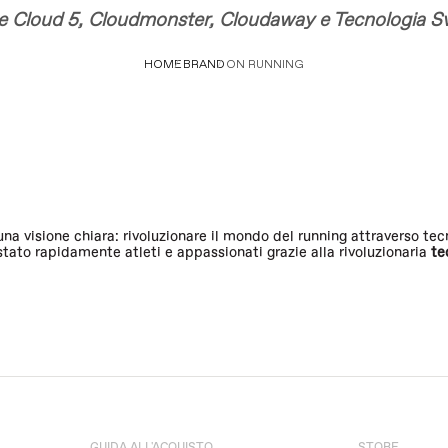
e Cloud 5, Cloudmonster, Cloudaway e Tecnologia Sv
HOME
BRAND
ON RUNNING
una visione chiara: rivoluzionare il mondo del running attraverso te
stato rapidamente atleti e appassionati grazie alla rivoluzionaria
te
presenta uno stile di vita dinamico e sostenibile. Le collezioni
Cl
panorama delle sneakers tecniche e lifestyle.
nning
da uomo e donna, perfette per ogni esigenza: dal training quoti
GUIDA ALL'ACQUISTO
STORE