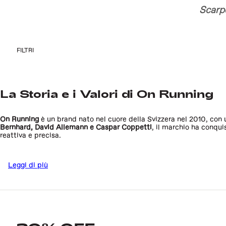
Scarp
FILTRI
La Storia e i Valori di On Running
On Running
è un brand nato nel cuore della Svizzera nel 2010, con 
Bernhard, David Allemann e Caspar Coppetti
, il marchio ha conqui
reattiva e precisa.
Oggi,
On
non è solo sinonimo di scarpe da corsa performanti, ma rap
Leggi di più
comfort urbano e sportivo, diventando un punto di riferimento nel 
Su
Di Pierro Brand Store
, trovi un’ampia selezione di
scarpe On Ru
impegnativi.