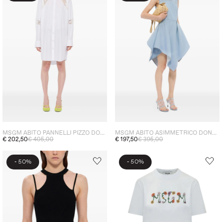
MSGM ABITO PANNELLI PIZZO DONNA BIANCO
MSGM ABITO ASIMMETRICO DONNA BLU
€ 202,50
€ 405,00
€ 197,50
€ 395,00
-
-
50%
50%