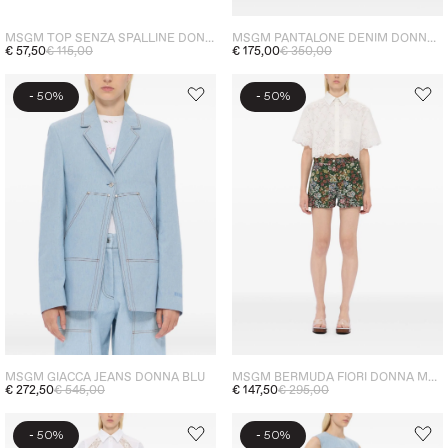
MSGM TOP SENZA SPALLINE DONNA NERO
MSGM PANTALONE DENIM DONNA BLU
€ 57,50
€ 115,00
€ 175,00
€ 350,00
-
-
50%
50%
MSGM GIACCA JEANS DONNA BLU
MSGM BERMUDA FIORI DONNA MULTICOLORE
€ 272,50
€ 545,00
€ 147,50
€ 295,00
-
-
50%
50%