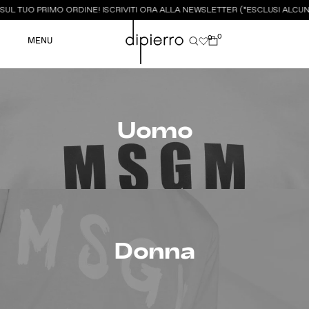
UL TUO PRIMO ORDINE! ISCRIVITI ORA ALLA NEWSLETTER (*ESCLUSI ALCUNI
0
0
MENU
Uomo
Donna