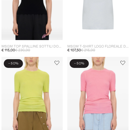
MSGM TOP SPALLINE SOTTILI DONNA NERO
MSGM T-SHIRT LOGO FLOREALE DONNA BIANCO
€ 115,00
€ 230,00
€ 107,50
€ 215,00
-
-
50%
50%