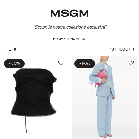
MSGM
"Scopri la nostra collezione esclusiva"
HOME
BRAND
MSGM
13 PRODOTTI
FILTRI
-
-
50%
50%