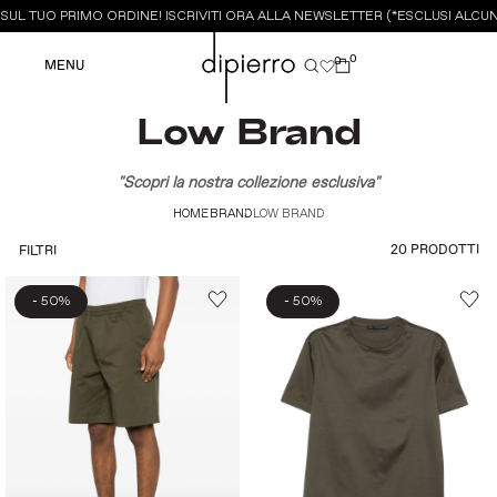
UL TUO PRIMO ORDINE! ISCRIVITI ORA ALLA NEWSLETTER (*ESCLUSI ALCUNI
0
0
MENU
Low Brand
"Scopri la nostra collezione esclusiva"
HOME
BRAND
LOW BRAND
20 PRODOTTI
FILTRI
-
-
50%
50%