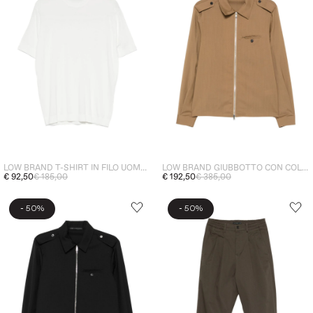
LOW BRAND T-SHIRT IN FILO UOMO BIANCO
LOW BRAND GIUBBOTTO CON COLLETTO UOMO BEIGE
€ 92,50
€ 185,00
€ 192,50
€ 385,00
-
-
50%
50%