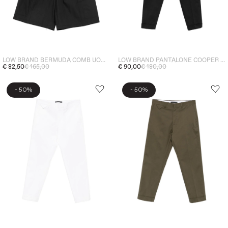
LOW BRAND BERMUDA COMB UOMO NERO
LOW BRAND PANTALONE COOPER UOMO NERO
€ 82,50
€ 165,00
€ 90,00
€ 180,00
-
-
50%
50%