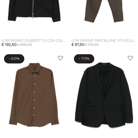
LOW BRAND GIUBBOTTO CON COLLETTO UOMO NERO
LOW BRAND PANTALONE VITA ELASTICIZZATA UOMO VERDE
€ 192,50
€ 385,00
€ 87,50
€ 175,00
-
-
50%
70%