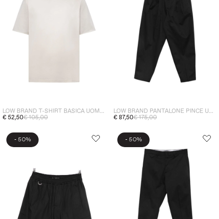
LOW BRAND T-SHIRT BASICA UOMO GRIGIO
LOW BRAND PANTALONE PINCE UOMO NERO
€ 52,50
€ 105,00
€ 87,50
€ 175,00
-
-
50%
50%