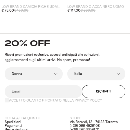
LOW BRAND CAMICIA RIGHE UOMO MARRONE
LOW BRAND GIACCA NERO UOMO
€ 75,00
€ 150,00
€ 117,00
€ 390,00
20% OFF
Ricevi promozioni esclusive, accessi anticipati alle collezioni,
aggiornamenti sugli ultimi arrivi. No spam, promesso!
ISCRIVITI
ACCETTO QUANTO RIPORTATO NELLA PRIVACY POLICY
GUIDA ALL'ACQUISTO
STORE
Spedizioni
Via Berardi, 12 - 74123 Taranto
Pagamenti
(+39) 099 4529108
Resi e rimborsi
(+39) 392 6659170