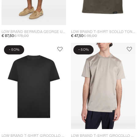
LOW BRAND BERMUDA GEORGE UOMO VERDE
LOW BRAND T-SHIRT SCOLLO TONDO UOMO VERDE
€ 87,50
€ 175,00
€ 47,50
€ 95,00
-
-
50%
50%
LOW BRAND T-SHIRT GIROCOLLO UOMO NERO
LOW BRAND T-SHIRT GIROCOLLO UOMO GRIGIO