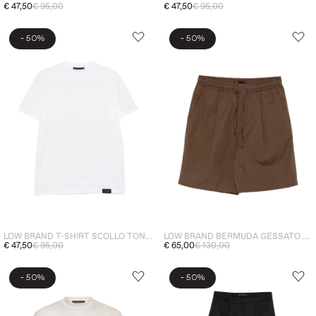
€ 47,50
€ 95,00
€ 47,50
€ 95,00
-
-
50%
50%
LOW BRAND T-SHIRT SCOLLO TONDO UOMO BIANCO
LOW BRAND BERMUDA GESSATO UOMO MARRONE
€ 47,50
€ 95,00
€ 65,00
€ 130,00
-
-
50%
50%