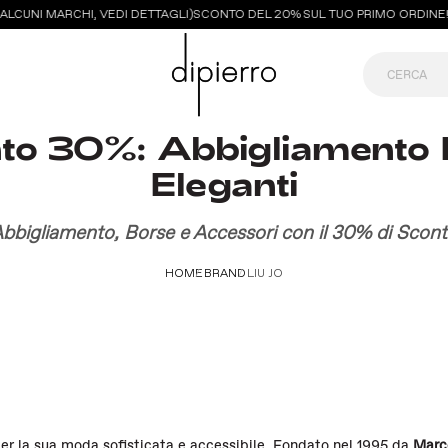
ALCUNI MARCHI, VEDI DETTAGLI)
SCONTO DEL 20% SUL TUO PRIMO ORDINE! I
nto 30%: Abbigliamento 
Eleganti
bbigliamento, Borse e Accessori con il 30% di Scon
HOME
BRAND
LIU JO
 per la sua moda sofisticata e accessibile. Fondato nel 1995 da
Marc