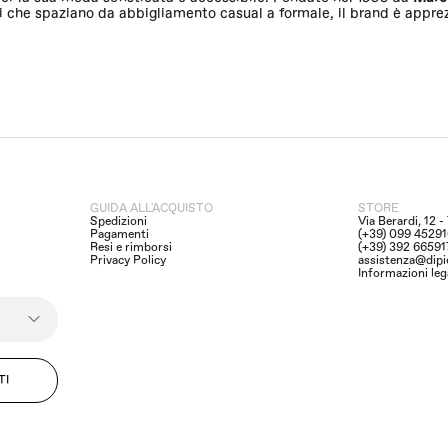
che spaziano da abbigliamento casual a formale, il brand è apprezza
e, scarpe e accessori Liu Jo
, con uno speciale sconto del 30%. Appro
sione, dalle
borsette eleganti
ai
giacconi trendy
, dalle
sneakers spo
GUIDA ALL'ACQUISTO
STORE
cco di lusso al tuo guardaroba, senza rinunciare alla qualità che Liu
Spedizioni
Via Berardi, 12 
Pagamenti
(+39) 099 4529
Resi e rimborsi
(+39) 392 6659
Privacy Policy
assistenza@dipi
Informazioni leg
odello.
nsato per offrire il massimo comfort e stile.
TI