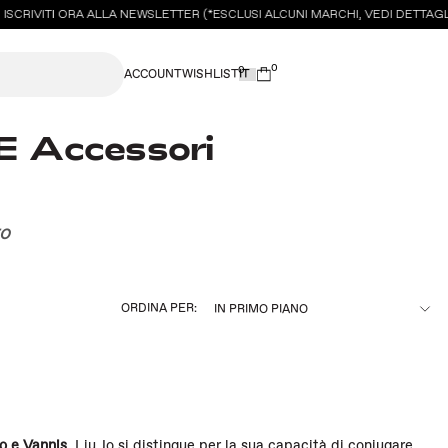
SCRIVITI ORA ALLA NEWSLETTER (*ESCLUSI ALCUNI MARCHI, VEDI DETTAGL
0
0
ACCOUNT
WISHLIST
E Accessori
to
ORDINA PER:
o e Vannis
, Liu Jo si distingue per la sua capacità di coniugare