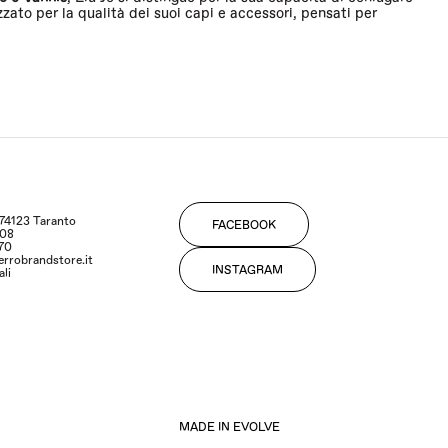
to per la qualità dei suoi capi e accessori, pensati per
fitta dell’occasione per acquistare i tuoi capi preferiti a un prezzo
rtive
agli
abiti sofisticati
, ogni prodotto rappresenta il massimo
 Jo garantisce.
- 74123 Taranto
FACEBOOK
108
170
errobrandstore.it
INSTAGRAM
ali
MADE IN EVOLVE