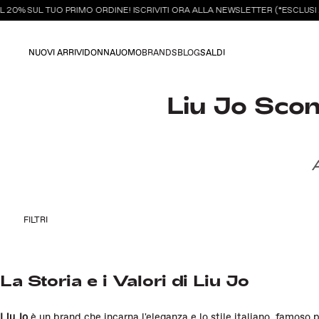
 20% SUL TUO PRIMO ORDINE! ISCRIVITI ORA ALLA NEWSLETTER (*ESCLUSI 
NUOVI ARRIVI
DONNA
UOMO
BRANDS
BLOG
SALDI
Liu Jo Sco
A
FILTRI
La Storia e i Valori di Liu Jo
Liu Jo
è un brand che incarna l'eleganza e lo stile italiano, famoso