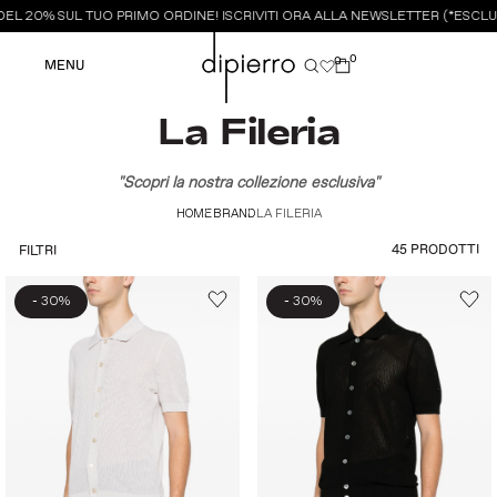
 20% SUL TUO PRIMO ORDINE! ISCRIVITI ORA ALLA NEWSLETTER (*ESCLUSI
0
0
MENU
La Fileria
"Scopri la nostra collezione esclusiva"
HOME
BRAND
LA FILERIA
45 PRODOTTI
FILTRI
-
-
30%
30%