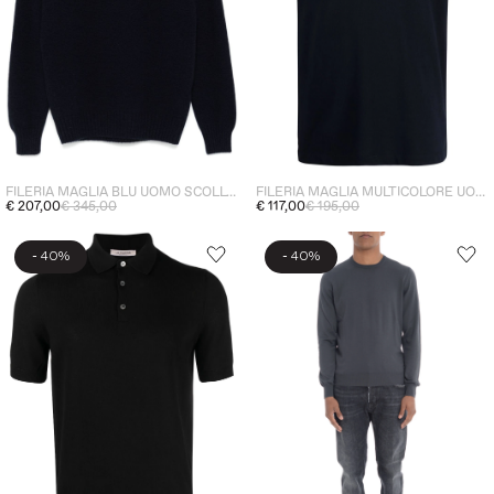
FILERIA MAGLIA BLU UOMO SCOLLO TONDO
FILERIA MAGLIA MULTICOLORE UOMO
€ 207,00
€ 345,00
€ 117,00
€ 195,00
-
-
40%
40%