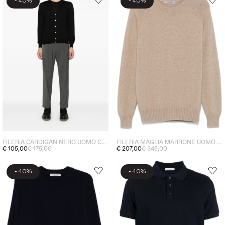
-
-
40%
40%
FILERIA CARDIGAN NERO UOMO CON BOTTONI
FILERIA MAGLIA MARRONE UOMO SCOLLO TONDO
€ 105,00
€ 175,00
€ 207,00
€ 345,00
-
-
40%
40%