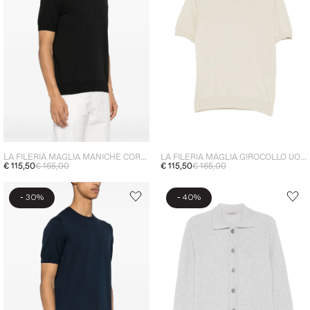
LA FILERIA MAGLIA MANICHE CORTE UOMO NERO
LA FILERIA MAGLIA GIROCOLLO UOMO CREMA
€ 115,50
€ 165,00
€ 115,50
€ 165,00
-
-
30%
40%