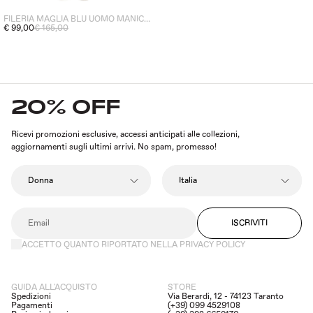
FILERIA MAGLIA BLU UOMO MANICHE LUNGHE
€ 99,00
€ 165,00
20% OFF
Ricevi promozioni esclusive, accessi anticipati alle collezioni,
aggiornamenti sugli ultimi arrivi. No spam, promesso!
ISCRIVITI
ACCETTO QUANTO RIPORTATO NELLA PRIVACY POLICY
GUIDA ALL'ACQUISTO
STORE
Spedizioni
Via Berardi, 12 - 74123 Taranto
Pagamenti
(+39) 099 4529108