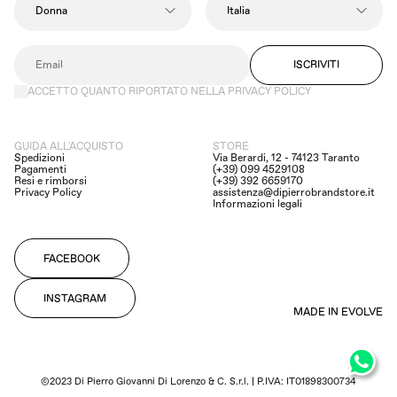
ISCRIVITI
ACCETTO QUANTO RIPORTATO NELLA PRIVACY POLICY
GUIDA ALL'ACQUISTO
STORE
Spedizioni
Via Berardi, 12 - 74123 Taranto
Pagamenti
(+39) 099 4529108
Resi e rimborsi
(+39) 392 6659170
Privacy Policy
assistenza@dipierrobrandstore.it
Informazioni legali
FACEBOOK
INSTAGRAM
MADE IN EVOLVE
©2023 Di Pierro Giovanni Di Lorenzo & C. S.r.l. | P.IVA: IT01898300734