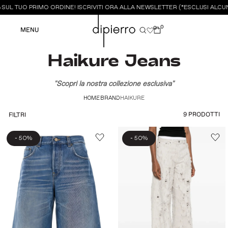
UL TUO PRIMO ORDINE! ISCRIVITI ORA ALLA NEWSLETTER (*ESCLUSI ALCUN
0
0
MENU
Haikure Jeans
"Scopri la nostra collezione esclusiva"
HOME
BRAND
HAIKURE
9 PRODOTTI
FILTRI
-
-
50%
50%