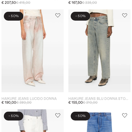
€ 207,50
€ 415,00
€ 167,50
€ 335,00
-
-
50%
50%
HAIKURE JEANS LUCIDO DONNA
HAIKURE JEANS BLU DONNA STONEWASHED
€ 190,00
€ 380,00
€ 155,00
€ 310,00
-
-
50%
50%