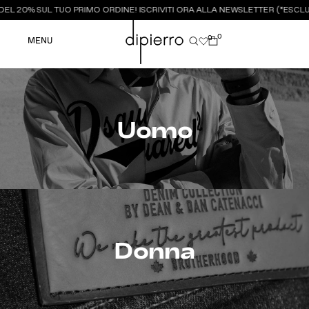
L 20% SUL TUO PRIMO ORDINE! ISCRIVITI ORA ALLA NEWSLETTER (*ESCLUSI
0
0
MENU
Uomo
Donna