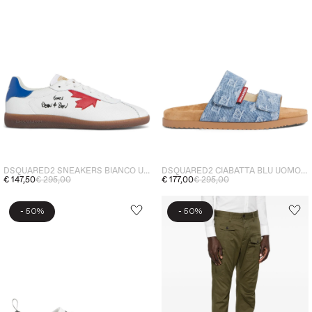
DSQUARED2 SNEAKERS BIANCO UOMO MAPLE LEAF REBELS
DSQUARED2 CIABATTA BLU UOMO MONOGRAMMA
€ 147,50
€ 295,00
€ 177,00
€ 295,00
-
-
50%
50%