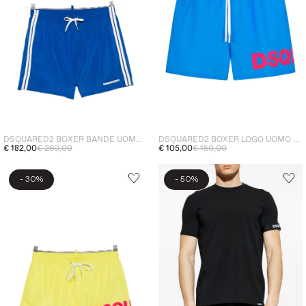
DSQUARED2 BOXER BANDE UOMO BLU
DSQUARED2 BOXER LOGO UOMO BLU
€ 182,00
€ 260,00
€ 105,00
€ 150,00
-
-
30%
50%