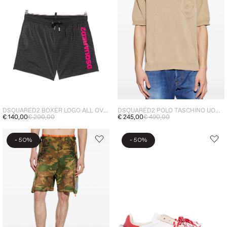
DSQUARED2 BOXER LOGO ALL OVER UOMO NERO
DSQUARED2 POLO TASCHINO UOMO BEIGE
€ 140,00
€ 200,00
€ 245,00
€ 490,00
-
-
50%
50%