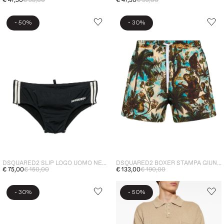
€ 47,50
€ 95,00
€ 47,50
€ 95,00
-
-
50%
30%
DSQUARED2 SLIP LOGO UOMO NERO
DSQUARED2 BOXER STAMPA GIUNGLA UOMO MULTICOLOR
€ 75,00
€ 150,00
€ 133,00
€ 190,00
-
-
30%
50%