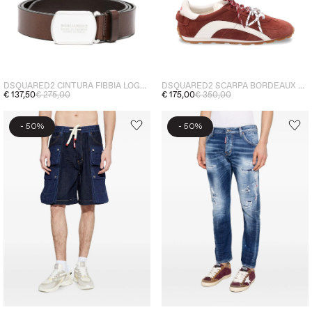
DSQUARED2 CINTURA FIBBIA LOGO UOMO MARRONE
DSQUARED2 SCARPA BORDEAUX UOMO PUNTA TONDA
€ 137,50
€ 275,00
€ 175,00
€ 350,00
-
-
50%
50%