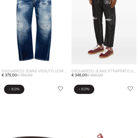
DSQUARED2 JEANS VISSUTO UOMO BLU
DSQUARED2 JEANS STRAPPATO UOMO NERO
€ 375,00
€ 750,00
€ 345,00
€ 690,00
-
-
50%
50%