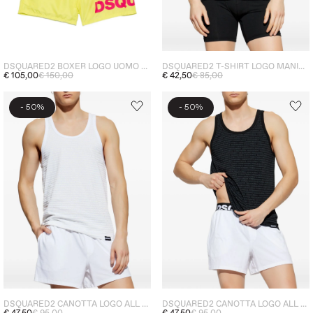
DSQUARED2 BOXER LOGO UOMO GIALLO
DSQUARED2 T-SHIRT LOGO MANICA UOMO NERO
€ 105,00
€ 150,00
€ 42,50
€ 85,00
-
-
50%
50%
DSQUARED2 CANOTTA LOGO ALL OVER UOMO BIANCO
DSQUARED2 CANOTTA LOGO ALL OVER UOMO NERO