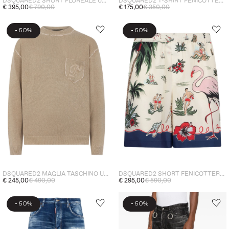
DSQUARED2 SHORT FLOREALE UOMO BLU
DSQUARED2 T-SHIRT FENICOTTERO UOMO BEIGE
€ 395,00
€ 790,00
€ 175,00
€ 350,00
-
-
50%
50%
DSQUARED2 MAGLIA TASCHINO UOMO BEIGE
DSQUARED2 SHORT FENICOTTERO UOMO MULTICOLORE
€ 245,00
€ 490,00
€ 295,00
€ 590,00
-
-
50%
50%