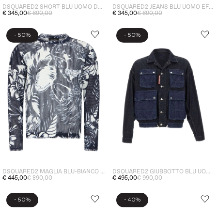
DSQUARED2 SHORT BLU UOMO DENIM
DSQUARED2 JEANS BLU UOMO EFFETTO VISSUTO
€ 345,00
€ 690,00
€ 345,00
€ 690,00
-
-
50%
50%
DSQUARED2 MAGLIA BLU-BIANCO UOMO FLOREALE
DSQUARED2 GIUBBOTTO BLU UOMO DENIM
€ 445,00
€ 890,00
€ 495,00
€ 990,00
-
-
50%
40%