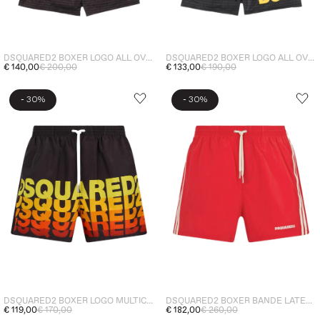
DSQUARED2 BOXER LOGO ALL OVER UOMO MARRONE
DSQUARED2 BOXER LOGO ALL OVER UOMO NERO
€ 140,00
€ 200,00
€ 133,00
€ 190,00
-
-
30%
30%
DSQUARED2 BOXER LOGO MULTICOLOR UOMO NERO
DSQUARED2 BOXER BANDE LATERALI UOMO ROSSO
€ 119,00
€ 170,00
€ 182,00
€ 260,00