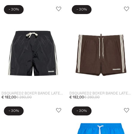
-
-
30%
30%
DSQUARED2 BOXER BANDE LATERALI UOMO NERO
DSQUARED2 BOXER BANDE LATERALI UOMO MARRONE
€ 182,00
€ 260,00
€ 182,00
€ 260,00
-
-
30%
30%