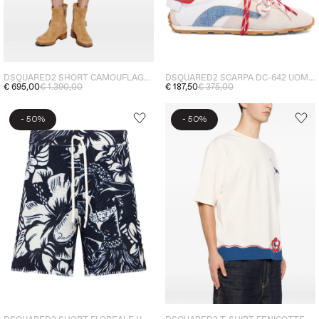
DSQUARED2 SHORT CAMOUFLAGE UOMO VERDE
DSQUARED2 SCARPA DC-642 UOMO BIANCO
€ 695,00
€ 1.390,00
€ 187,50
€ 375,00
-
-
50%
50%