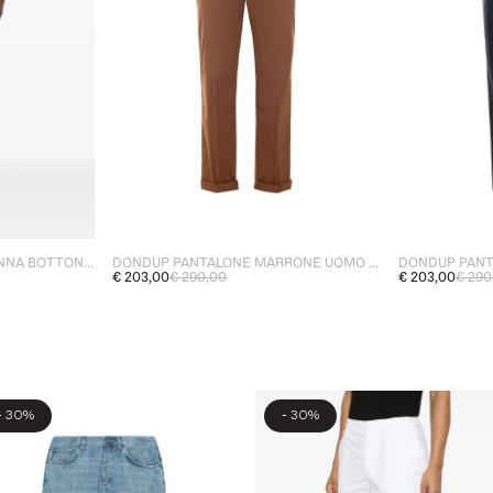
DONDUP JEANS BEIGE DONNA BOTTONI A VISTA
DONDUP PANTALONE MARRONE UOMO GAUBERT
€ 203,00
€ 290,00
€ 203,00
€ 290
-
-
30%
30%