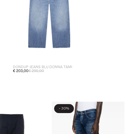
DONDUP JEANS BLU DONNA TAMI
€ 203,00
€ 290,00
-
30%