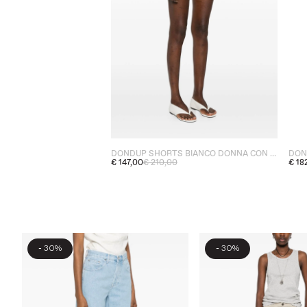
DONDUP SHORTS BIANCO DONNA CON BOTTONI
DON
€ 147,00
€ 210,00
€ 18
-
-
30%
30%