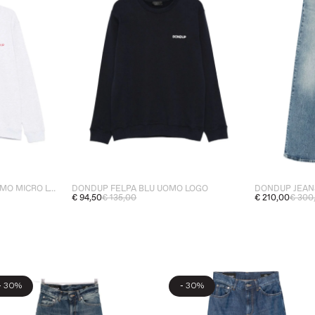
DONDUP FELPA GRIGIO UOMO MICRO LOGO
DONDUP FELPA BLU UOMO LOGO
DONDUP JEAN
€ 94,50
€ 135,00
€ 210,00
€ 300
-
-
30%
30%