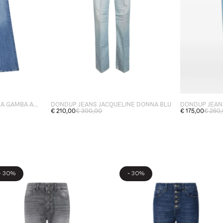
DONDUP JEANS BLU DONNA GAMBA AMPIA
DONDUP JEANS JACQUELINE DONNA BLU
€ 210,00
€ 300,00
€ 175,00
€ 250
-
-
30%
30%