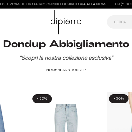
L 20% SUL TUO PRIMO ORDINE! ISCRIVITI ORA ALLA NEWSLETTER (*ESCLUS
Dondup Abbigliamento
"Scopri la nostra collezione esclusiva"
HOME
BRAND
DONDUP
-
-
30%
30%