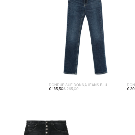
DONDUP SUE DONNA JEANS BLU
DON
€ 185,50
€ 265,00
€ 20