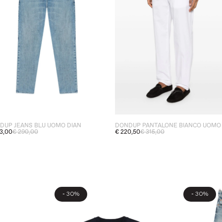
DUP JEANS BLU UOMO DIAN
3,00
€ 290,00
€ 220,50
€ 315,00
-
-
30%
30%