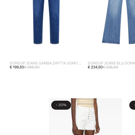
DONDUP JEANS GAMBA DRITTA UOMO BLU
€ 199,50
€ 285,00
€ 234,50
€ 335,00
-
30%