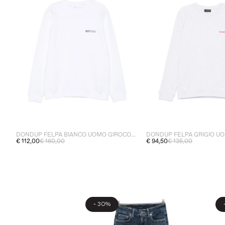
DONDUP FELPA BIANCO UOMO GIROCOLLO
€ 112,00
€ 160,00
€ 94,50
€ 135,00
-
30%