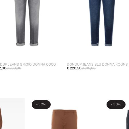
DUP JEANS GRIGIO DONNA COCO
DONDUP JEANS BLU DONNA KOONS
2,00
€ 260,00
€ 220,50
€ 315,00
-
-
30%
30%