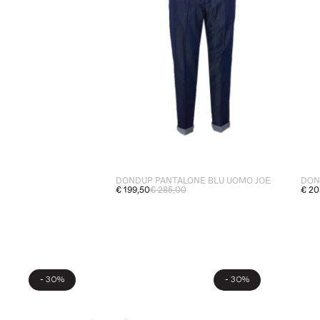
DONDUP PANTALONE BLU UOMO JOE
DON
€ 199,50
€ 285,00
€ 20
-
-
30%
30%