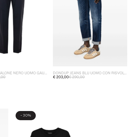
DONDUP PANTALONE NERO UOMO GAUBERT
DONDUP JEANS BLU UOMO CON RISVOLTO
,00
€ 203,00
€ 290,00
-
30%