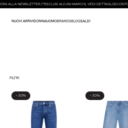
RA ALLA NEWSLETTER (*ESCLUSI ALCUNI MARCHI, VEDI DETTAGLI)
SCONTO DE
NUOVI ARRIVI
DONNA
UOMO
BRANDS
BLOG
SALDI
FILTRI
-
-
30%
30%