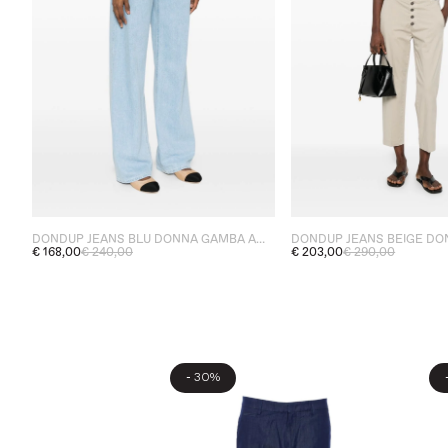
DONDUP JEANS BLU DONNA GAMBA AMPIA
€ 168,00
€ 240,00
€ 203,00
€ 290,00
-
30%