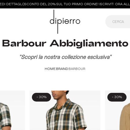
I DETTAGLI)
SCONTO DEL 20% SUL TUO PRIMO ORDINE! ISCRIVITI ORA ALLA 
Barbour Abbigliamento
"Scopri la nostra collezione esclusiva"
HOME
BRAND
BARBOUR
-
-
30%
30%