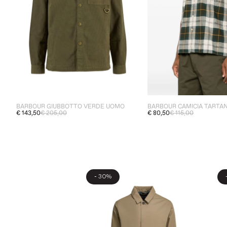
BARBOUR GIUBBOTTO VERDE UOMO
BARBOUR CAMICIA TARTA
€ 143,50
€ 205,00
€ 80,50
€ 115,00
-
30%