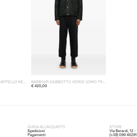
BARBOUR SET SCIARPA E CAPPELLO NERO DONNA PATCH LOGO
BARBOUR GIUBBOTTO VERDE UOMO TRANPORT WAX
€ 420,00
GUIDA ALL'ACQUISTO
STORE
Spedizioni
Via Berardi, 12 
Pagamenti
(+39) 099 4529