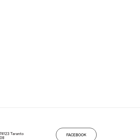
- 74123 Taranto
FACEBOOK
108