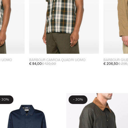
N UOMO
BARBOUR CAMICIA QUADRI UOMO
€ 84,00
€ 120,00
€ 206,50
€ 295
-
-
30%
30%