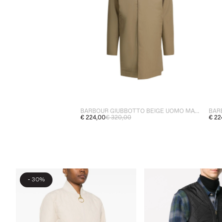
BARBOUR GIUBBOTTO BEIGE UOMO MAC LEGGERA ROKIG
€ 224,00
€ 320,00
€ 22
-
30%