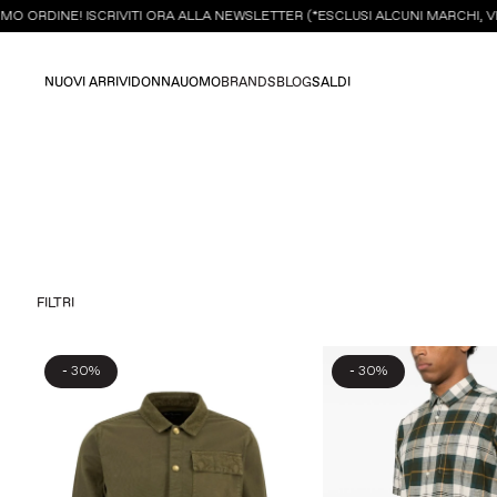
ORDINE! ISCRIVITI ORA ALLA NEWSLETTER (*ESCLUSI ALCUNI MARCHI, VED
NUOVI ARRIVI
DONNA
UOMO
BRANDS
BLOG
SALDI
FILTRI
-
-
30%
30%