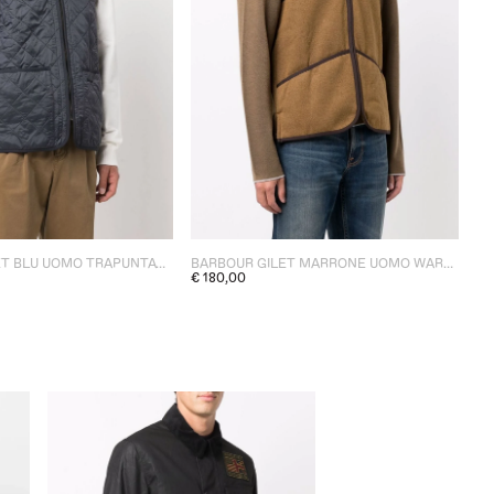
BARBOUR GILET BLU UOMO TRAPUNTATO
BARBOUR GILET MARRONE UOMO WARM PILE
€ 180,00