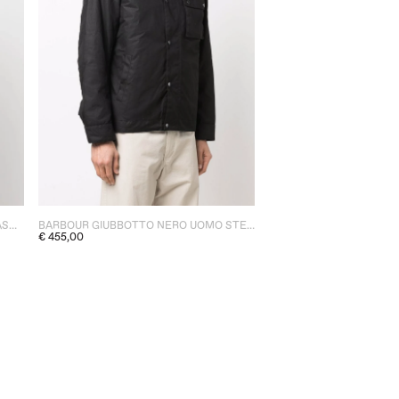
BARBOUR GIUBBOTTO NERO UOMO STEVE MCQUEEN
BARBOUR GIUBBOTTO NERO UOMO ASHBY
€ 455,00