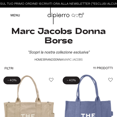
UL TUO PRIMO ORDINE! ISCRIVITI ORA ALLA NEWSLETTER (*ESCLUSI ALCUNI
0
0
MENU
Marc Jacobs Donna
Borse
"Scopri la nostra collezione esclusiva"
HOME
BRAND
DONNA
MARC JACOBS
11 PRODOTTI
FILTRI
-
-
40%
40%