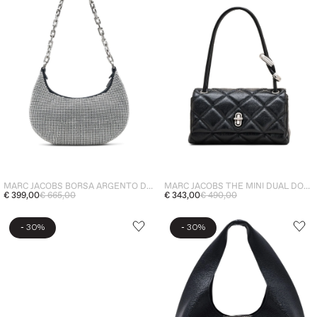
MARC JACOBS THE MINI DUAL DONNA BORSA NERO
MARC JACOBS BORSA ARGENTO DONNA A SPALLA CURVE PICCOLA CON STRASS
€ 343,00
€ 490,00
€ 399,00
€ 665,00
-
-
30%
30%