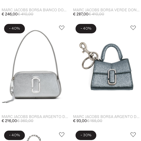
MARC JACOBS BORSA BIANCO DONNA A TRACOLLA THE SNAPSHOT
MARC JACOBS BORSA VERDE DONNA THE SNAPSHOT
€ 246,00
€ 410,00
€ 287,00
€ 410,00
-
-
40%
40%
MARC JACOBS BORSA ARGENTO DONNA A SPALLA THE METALLIC SLINGSHOT
MARC JACOBS BORSA ARGENTO DONNA PER BORSA THE NANO TOP HANDLE
€ 216,00
€ 360,00
€ 93,00
€ 155,00
-
-
40%
30%