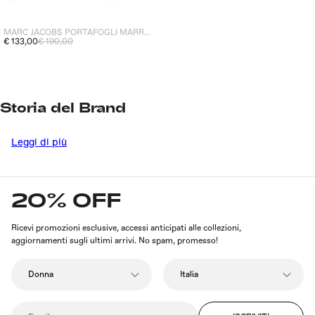
MARC JACOBS PORTAFOGLI MARRONE DONNA THE WALLET
€ 133,00
€ 190,00
Storia del Brand
Leggi di più
MARC JACOBS
è uno dei nomi più iconici nel panorama della moda
internazionale. Fondato dal designer statunitense MARC JACOBS nel 1986, il
brand si è rapidamente affermato come sinonimo di innovazione e stile
sofisticato. Fin dai suoi esordi, MARC JACOBS ha saputo coniugare elementi
di alta moda con un approccio di design contemporaneo, rivoluzionando la
20% OFF
moda maschile e femminile con creazioni audaci e originali.
Ricevi promozioni esclusive, accessi anticipati alle collezioni,
La sua visione distintiva ha reso il marchio un punto di riferimento per chi
cerca eleganza, praticità e un tocco di eccentricità. Nel corso degli
aggiornamenti sugli ultimi arrivi. No spam, promesso!
anni,
MARC JACOBS
ha ampliato la sua offerta, includendo non solo
abbigliamento, ma anche accessori, borse e portafogli che si sono distinti per
la qualità dei materiali e per il design ricercato, consolidando ulteriormente la
sua posizione nel mondo del lusso.
Grazie alla sua capacità di anticipare le tendenze e di reinterpretare la moda