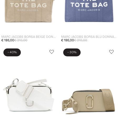
MARC JACOBS BORSA BEIGE DONNA THE TOTE GRANDE
MARC JACOBS BORSA BLU DONNA THE TOTE GRANDE
€ 186,00
€ 310,00
€ 186,00
€ 310,00
-
-
40%
30%