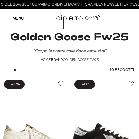
 DEL 20% SUL TUO PRIMO ORDINE! ISCRIVITI ORA ALLA NEWSLETTER (*ESC
0
0
MENU
Golden Goose Fw25
"Scopri la nostra collezione esclusiva"
HOME
BRAND
GOLDEN GOOSE FW25
10 PRODOTTI
FILTRI
-
-
40%
40%