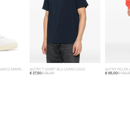
AUTRY MEDALIST UOMO BIANCO MARRONE
AUTRY T-SHIRT BLU UOMO LOGO
€ 27,50
€ 55,00
€ 65,00
€ 130,