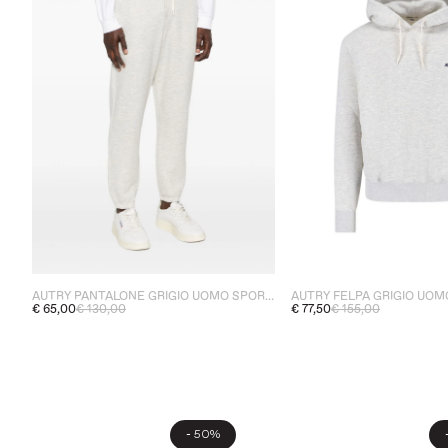
AUTRY PANTALONE GRIGIO UOMO SPORTIVO
AUTRY FELPA GRIGIO UOM
€ 65,00
€ 130,00
€ 77,50
€ 155,00
-
50%