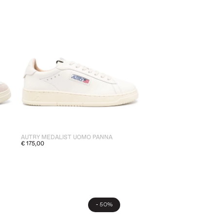
AUTRY MEDALIST UOMO PANNA
€ 175,00
-
50%