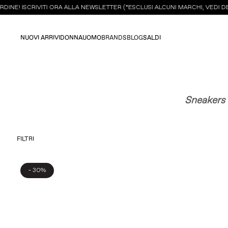
E! ISCRIVITI ORA ALLA NEWSLETTER (*ESCLUSI ALCUNI MARCHI, VEDI DETT
NUOVI ARRIVI
DONNA
UOMO
BRANDS
BLOG
SALDI
Sneakers 
FILTRI
-
30%