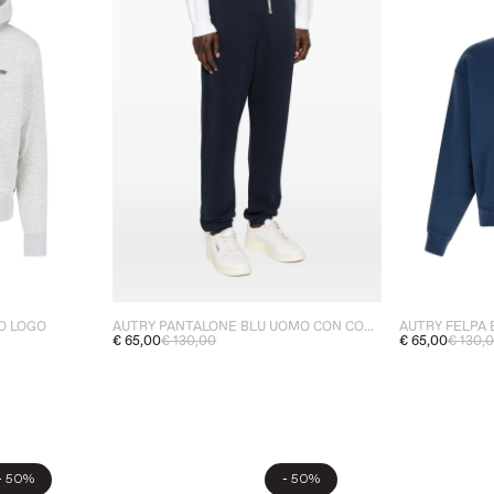
O LOGO
AUTRY PANTALONE BLU UOMO CON COULISSE
AUTRY FELPA
€ 65,00
€ 130,00
€ 65,00
€ 130,
-
-
50%
50%