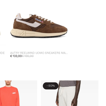
RDE
AUTRY REELWIND UOMO SNEAKERS MARRONE/BIANCO
€ 133,00
€ 190,00
-
50%