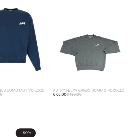
 BLU UOMO MOTIVO LOGO
AUTRY FELPA GRIGIO UOMO GIROCOLLO
00
€ 65,00
€ 130,00
-
50%