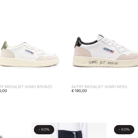
RY MEDALIST UOMO BRONZO
AUTRY MEDALIST UOMO NERO
0,00
€ 190,00
-
-
50%
50%