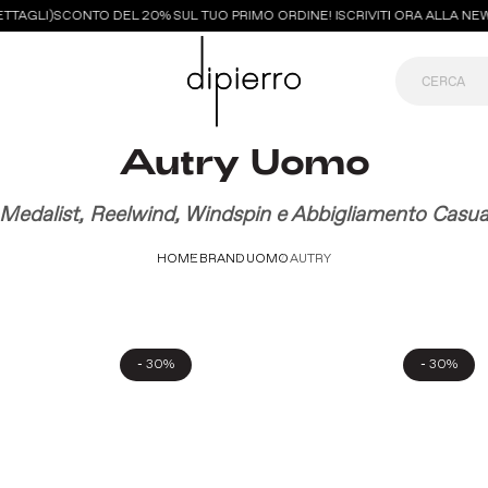
AGLI)
SCONTO DEL 20% SUL TUO PRIMO ORDINE! ISCRIVITI ORA ALLA NEWSL
Autry Uomo
Medalist, Reelwind, Windspin e Abbigliamento Casua
HOME
BRAND
UOMO
AUTRY
-
-
30%
30%