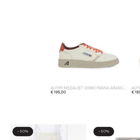
AUTRY MEDALIST UOMO PANNA ARANCIO
AUT
€ 195,00
€ 18
-
-
50%
50%