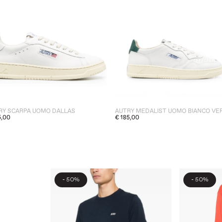
RY SCARPA UOMO DALLAS
AUTRY MEDALIST UOMO BIANCO VE
5,00
€ 185,00
-
-
50%
50%