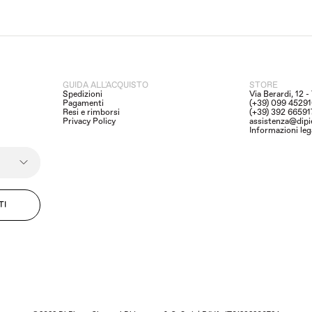
GUIDA ALL'ACQUISTO
STORE
Spedizioni
Via Berardi, 12 
Pagamenti
(+39) 099 4529
Resi e rimborsi
(+39) 392 6659
Privacy Policy
assistenza@dipi
Informazioni leg
TI