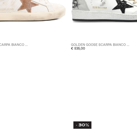
ARPA BIANCO ...
GOLDEN GOOSE SCARPA BIANCO ...
€ 535,00
30%
-