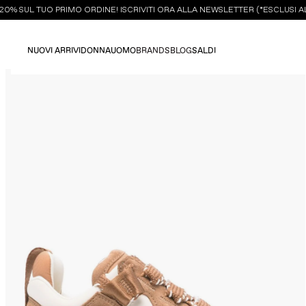
% SUL TUO PRIMO ORDINE! ISCRIVITI ORA ALLA NEWSLETTER (*ESCLUSI ALC
NUOVI ARRIVI
DONNA
UOMO
BRANDS
BLOG
SALDI