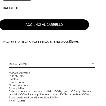
GUIDA TAGLIE
AGGIUNGI AL CARRELLO
PAGA IN
3 RATE
DA
€ 40,83
SENZA INTERESSI CON
DESCRIZIONE
Modello Astromel
Stile chunky
Bicolore
Punta tonda
Chiusura con lacci
Suola platform
Esterno: pelle scamosciata di vitello 100%, nylon 100%, poliestere
riciclato 100% Fodera: poliestere riciclato 100%, poliestere 100%
Suola: acetato di polietilene-vinile 100%
1171541_CHE