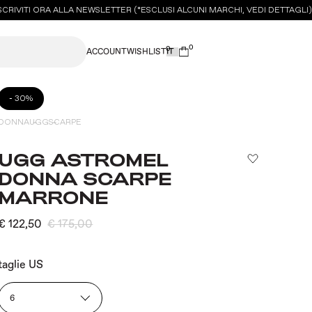
IVITI ORA ALLA NEWSLETTER (*ESCLUSI ALCUNI MARCHI, VEDI DETTAGLI)
S
0
0
ACCOUNT
WISHLIST
-
30%
DONNA
UGG
SCARPE
UGG ASTROMEL
DONNA SCARPE
MARRONE
€ 122,50
€ 175,00
taglie US
6