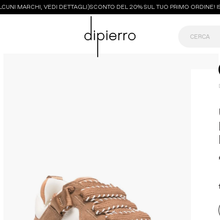
UNI MARCHI, VEDI DETTAGLI)
SCONTO DEL 20% SUL TUO PRIMO ORDINE! ISCR