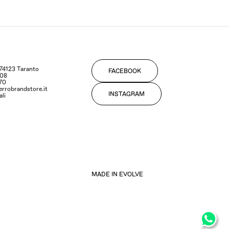
- 74123 Taranto
FACEBOOK
108
170
errobrandstore.it
INSTAGRAM
ali
MADE IN EVOLVE