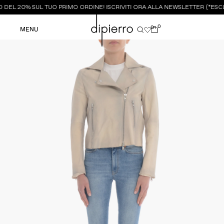
DEL 20% SUL TUO PRIMO ORDINE! ISCRIVITI ORA ALLA NEWSLETTER (*ESCL
0
0
MENU