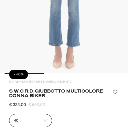
-
40%
DONNA
SWORD 6644
ABBIGLIAMENTO
S.W.O.R.D. GIUBBOTTO MULTICOLORE
DONNA BIKER
€ 333,00
€ 555,00
40