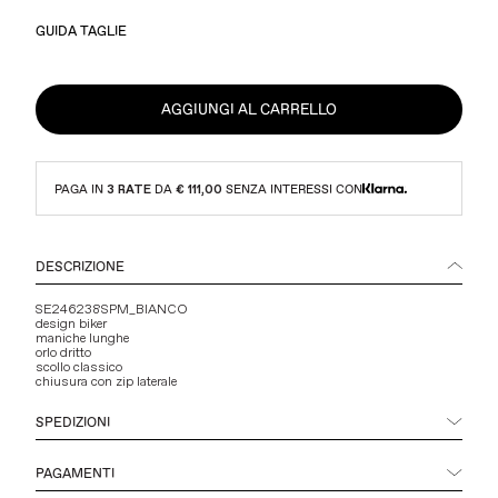
GUIDA TAGLIE
AGGIUNGI AL CARRELLO
PAGA IN
3 RATE
DA
€ 111,00
SENZA INTERESSI CON
DESCRIZIONE
SE246238SPM_BIANCO
design biker
maniche lunghe
orlo dritto
scollo classico
chiusura con zip laterale
SPEDIZIONI
PAGAMENTI