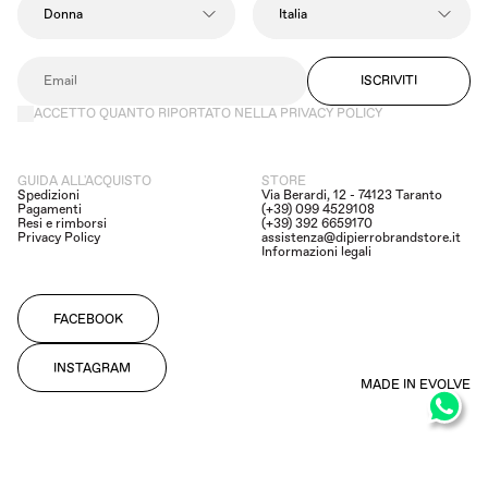
ISCRIVITI
ACCETTO QUANTO RIPORTATO NELLA PRIVACY POLICY
GUIDA ALL'ACQUISTO
STORE
Spedizioni
Via Berardi, 12 - 74123 Taranto
Pagamenti
(+39) 099 4529108
Resi e rimborsi
(+39) 392 6659170
Privacy Policy
assistenza@dipierrobrandstore.it
Informazioni legali
FACEBOOK
INSTAGRAM
MADE IN EVOLVE
©2023 Di Pierro Giovanni Di Lorenzo & C. S.r.l. | P.IVA: IT01898300734