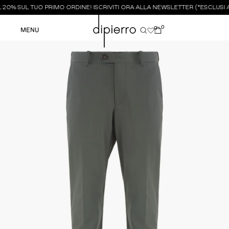
20% SUL TUO PRIMO ORDINE! ISCRIVITI ORA ALLA NEWSLETTER (*ESCLUSI A
0
0
MENU