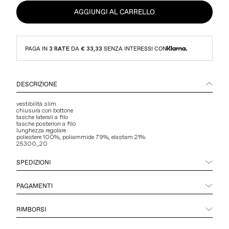
AGGIUNGI AL CARRELLO
PAGA IN
3 RATE
DA
€ 33,33
SENZA INTERESSI CON
DESCRIZIONE
vestibilità slim
chiusura con bottone
tasche laterali a filo
tasche posteriori a filo
lunghezza regolare
poliestere 100%, poliammide 79%, elastam 21%
25300_20
SPEDIZIONI
PAGAMENTI
RIMBORSI