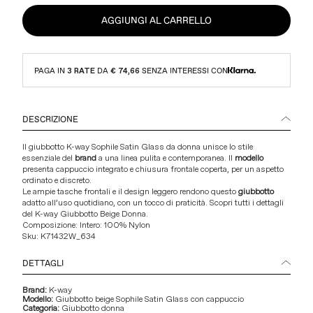
AGGIUNGI AL CARRELLO
PAGA IN
3 RATE
DA
€ 74,66
SENZA INTERESSI CON
DESCRIZIONE
Il giubbotto K-way Sophile Satin Glass da donna unisce lo stile
essenziale del
brand
a una linea pulita e contemporanea. Il
modello
presenta cappuccio integrato e chiusura frontale coperta, per un aspetto
ordinato e discreto.
Le ampie tasche frontali e il design leggero rendono questo
giubbotto
adatto all’uso quotidiano, con un tocco di praticità. Scopri tutti i dettagli
del K-way Giubbotto Beige Donna.
Composizione: Intero: 100% Nylon
Sku:
K71432W_634
DETTAGLI
Brand:
K-way
Modello:
Giubbotto beige Sophile Satin Glass con cappuccio
Categoria:
Giubbotto donna