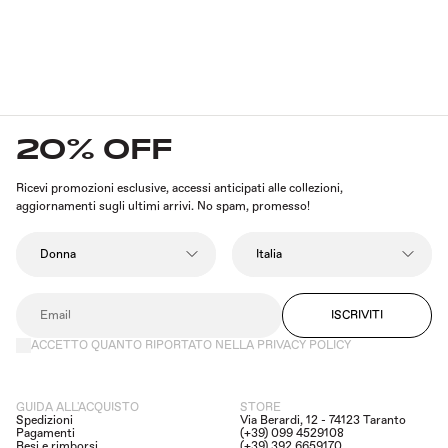
20% OFF
Ricevi promozioni esclusive, accessi anticipati alle collezioni,
aggiornamenti sugli ultimi arrivi. No spam, promesso!
ISCRIVITI
ACCETTO QUANTO RIPORTATO NELLA PRIVACY POLICY
GUIDA ALL'ACQUISTO
STORE
Spedizioni
Via Berardi, 12 - 74123 Taranto
Pagamenti
(+39) 099 4529108
Resi e rimborsi
(+39) 392 6659170