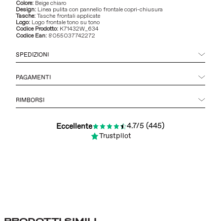
Colore:
Beige chiaro
Design:
Linea pulita con pannello frontale copri-chiusura
Tasche:
Tasche frontali applicate
Logo:
Logo frontale tono su tono
Codice Prodotto:
K71432W_634
Codice Ean:
8055037742272
SPEDIZIONI
PAGAMENTI
RIMBORSI
4.7/5 (445)
Eccellente
Trustpilot
PRODOTTI SIMILI