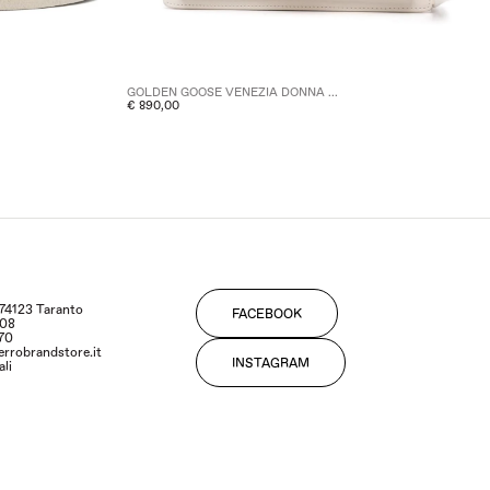
GOLDEN GOOSE VENEZIA DONNA ...
€ 890,00
- 74123 Taranto
FACEBOOK
108
170
errobrandstore.it
INSTAGRAM
ali