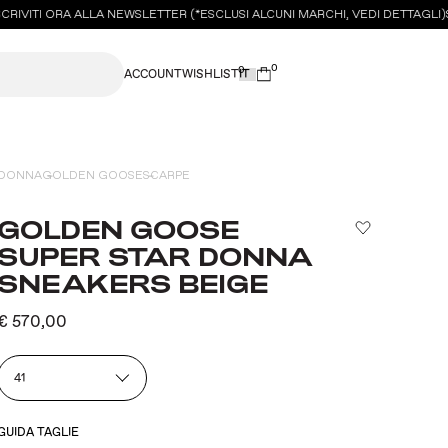
IVITI ORA ALLA NEWSLETTER (*ESCLUSI ALCUNI MARCHI, VEDI DETTAGLI)
SC
0
0
ACCOUNT
WISHLIST
DONNA
GOLDEN GOOSE
SCARPE
GOLDEN GOOSE
SUPER STAR DONNA
SNEAKERS BEIGE
€ 570,00
41
GUIDA TAGLIE