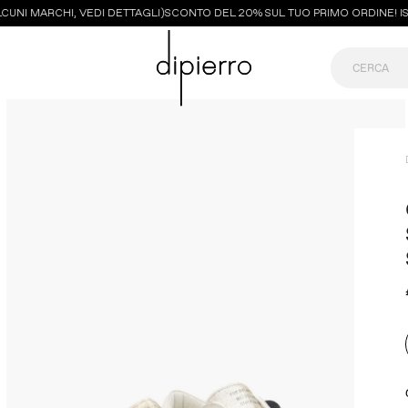
NI MARCHI, VEDI DETTAGLI)
SCONTO DEL 20% SUL TUO PRIMO ORDINE! ISCR