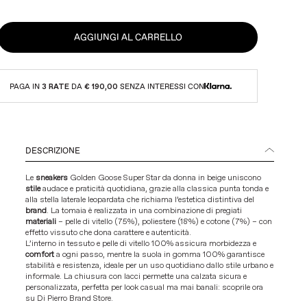
AGGIUNGI AL CARRELLO
PAGA IN
3 RATE
DA
€ 190,00
SENZA INTERESSI CON
DESCRIZIONE
Le
sneakers
Golden Goose Super Star da donna in beige uniscono
stile
audace e praticità quotidiana, grazie alla classica punta tonda e
alla stella laterale leopardata che richiama l’estetica distintiva del
brand
. La tomaia è realizzata in una combinazione di pregiati
materiali
– pelle di vitello (75%), poliestere (18%) e cotone (7%) – con
effetto vissuto che dona carattere e autenticità.
L’interno in tessuto e pelle di vitello 100% assicura morbidezza e
comfort
a ogni passo, mentre la suola in gomma 100% garantisce
stabilità e resistenza, ideale per un uso quotidiano dallo stile urbano e
informale. La chiusura con lacci permette una calzata sicura e
personalizzata, perfetta per look casual ma mai banali: scoprile ora
su
Di Pierro Brand Store
.