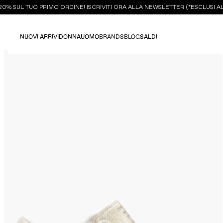
 SUL TUO PRIMO ORDINE! ISCRIVITI ORA ALLA NEWSLETTER (*ESCLUSI ALCU
NUOVI ARRIVI
DONNA
UOMO
BRANDS
BLOG
SALDI