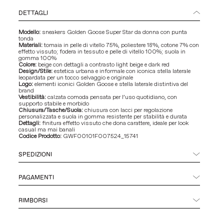
DETTAGLI
Modello:
sneakers Golden Goose Super Star da donna con punta
tonda
Materiali:
tomaia in pelle di vitello 75%, poliestere 18%, cotone 7% con
effetto vissuto; fodera in tessuto e pelle di vitello 100%; suola in
gomma 100%
Colore:
beige con dettagli a contrasto light beige e dark red
Design/Stile:
estetica urbana e informale con iconica stella laterale
leopardata per un tocco selvaggio e originale
Logo:
elementi iconici Golden Goose e stella laterale distintiva del
brand
Vestibilità:
calzata comoda pensata per l’uso quotidiano, con
supporto stabile e morbido
Chiusura/Tasche/Suola:
chiusura con lacci per regolazione
personalizzata e suola in gomma resistente per stabilità e durata
Dettagli:
finitura effetto vissuto che dona carattere, ideale per look
casual ma mai banali
Codice Prodotto:
GWF00101F007524_15741
SPEDIZIONI
PAGAMENTI
RIMBORSI