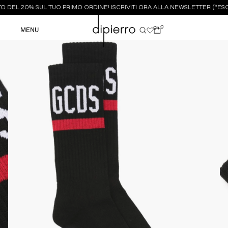
 DEL 20% SUL TUO PRIMO ORDINE! ISCRIVITI ORA ALLA NEWSLETTER (*ESC
0
0
MENU