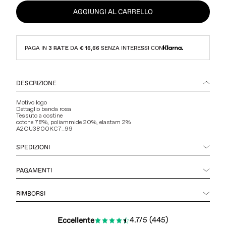
AGGIUNGI AL CARRELLO
PAGA IN
3 RATE
DA
€ 16,66
SENZA INTERESSI CON
DESCRIZIONE
Motivo logo
Dettaglio banda rosa
Tessuto a costine
cotone 78%, poliammide 20%, elastam 2%
A2OU3800KC7_99
SPEDIZIONI
PAGAMENTI
RIMBORSI
4.7/5 (445)
Eccellente