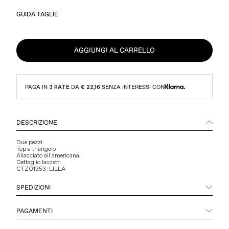
GUIDA TAGLIE
AGGIUNGI AL CARRELLO
PAGA IN
3 RATE
DA
€ 22,16
SENZA INTERESSI CON
DESCRIZIONE
Due pezzi
Top a triangolo
Allacciato all'americana
Dettaglio laccetti
CTZ01353_LILLA
SPEDIZIONI
PAGAMENTI