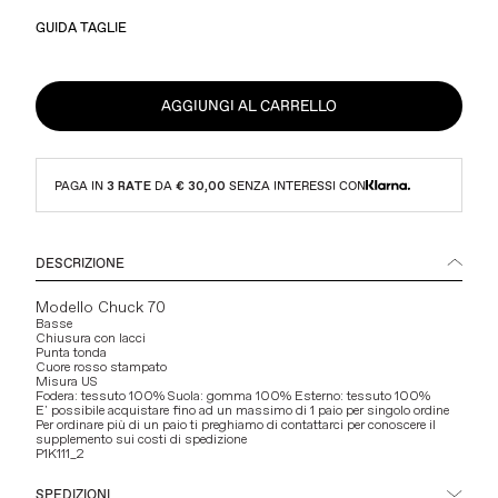
GUIDA TAGLIE
AGGIUNGI AL CARRELLO
PAGA IN
3 RATE
DA
€ 30,00
SENZA INTERESSI CON
DESCRIZIONE
Modello Chuck 70
Basse
Chiusura con lacci
Punta tonda
Cuore rosso stampato
Misura US
Fodera: tessuto 100% Suola: gomma 100% Esterno: tessuto 100%
E' possibile acquistare fino ad un massimo di 1 paio per singolo ordine
Per ordinare più di un paio ti preghiamo di contattarci per conoscere il
supplemento sui costi di spedizione
P1K111_2
SPEDIZIONI