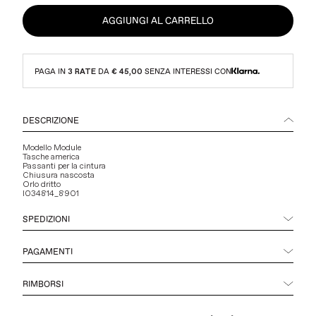
AGGIUNGI AL CARRELLO
PAGA IN
3 RATE
DA
€ 45,00
SENZA INTERESSI CON
DESCRIZIONE
Modello Module
Tasche america
Passanti per la cintura
Chiusura nascosta
Orlo dritto
I034814_8901
SPEDIZIONI
PAGAMENTI
RIMBORSI