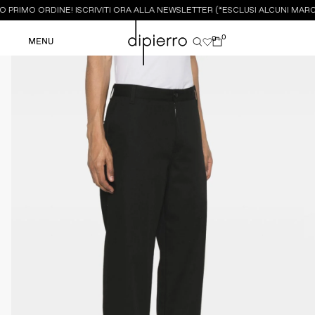
 PRIMO ORDINE! ISCRIVITI ORA ALLA NEWSLETTER (*ESCLUSI ALCUNI MARCH
0
0
MENU