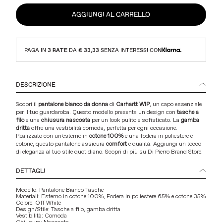
AGGIUNGI AL CARRELLO
PAGA IN
3 RATE
DA
€ 33,33
SENZA INTERESSI CON
DESCRIZIONE
Scopri il
pantalone bianco da donna
di
Carhartt WIP
, un capo essenziale
per il tuo guardaroba. Questo modello presenta un design con
tasche a
filo
e una
chiusura nascosta
per un look pulito e sofisticato. La
gamba
dritta
offre una vestibilità comoda, perfetta per ogni occasione.
Realizzato con un'esterno in
cotone 100%
e una fodera in poliestere e
cotone, questo pantalone assicura
comfort
e qualità. Aggiungi un tocco
di eleganza al tuo stile quotidiano.
Scopri di più su Di Pierro Brand Store
.
DETTAGLI
Modello: Pantalone Bianco Tasche
Materiali: Esterno in cotone 100%, Fodera in poliestere 65% e cotone 35%
Colore: Off White
Design/Stile: Tasche a filo, gamba dritta
Vestibilità: Comoda