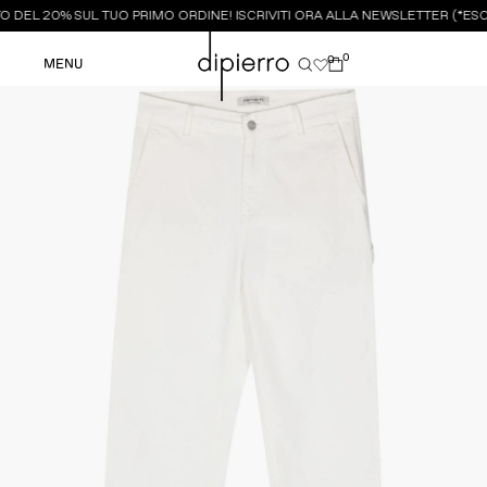
 DEL 20% SUL TUO PRIMO ORDINE! ISCRIVITI ORA ALLA NEWSLETTER (*ESCL
0
0
MENU