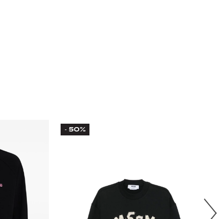
50%
-