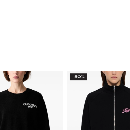
50%
-