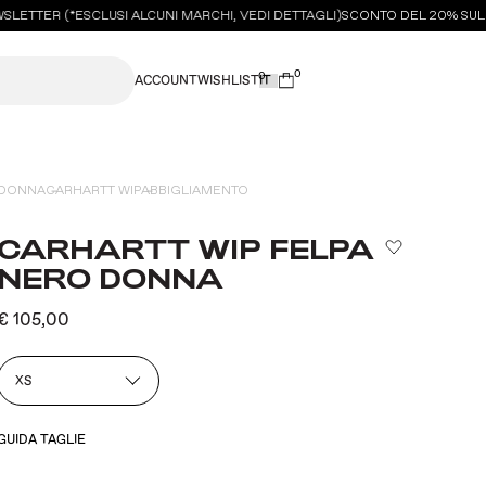
LETTER (*ESCLUSI ALCUNI MARCHI, VEDI DETTAGLI)
SCONTO DEL 20% SUL TU
0
0
ACCOUNT
WISHLIST
DONNA
CARHARTT WIP
ABBIGLIAMENTO
CARHARTT WIP FELPA
NERO DONNA
€ 105,00
XS
GUIDA TAGLIE