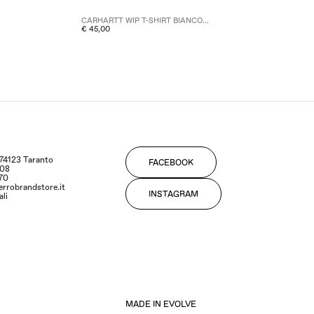
CARHARTT WIP T-SHIRT BIANCO...
€ 45,00
- 74123 Taranto
FACEBOOK
108
170
errobrandstore.it
INSTAGRAM
ali
MADE IN EVOLVE