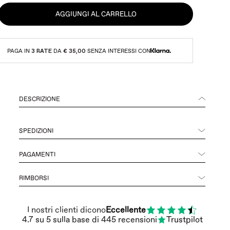
AGGIUNGI AL CARRELLO
PAGA IN
3 RATE
DA
€ 35,00
SENZA INTERESSI CON
DESCRIZIONE
SPEDIZIONI
PAGAMENTI
RIMBORSI
I nostri clienti dicono
Eccellente
4.7
su 5
sulla base di
445
recensioni
Trustpilot