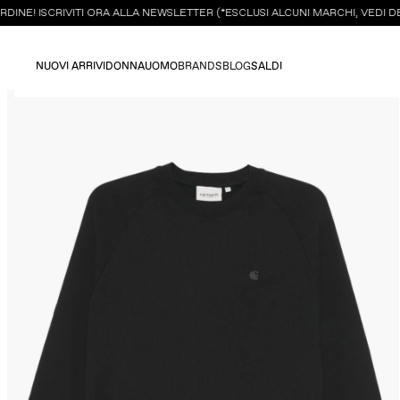
NE! ISCRIVITI ORA ALLA NEWSLETTER (*ESCLUSI ALCUNI MARCHI, VEDI DET
NUOVI ARRIVI
DONNA
UOMO
BRANDS
BLOG
SALDI