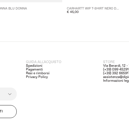
ONNA BLU DONNA
CARHARTT WIP T-SHIRT NERO D...
€ 45,00
GUIDA ALL'ACQUISTO
STORE
Spedizioni
Via Berardi, 12 
Pagamenti
(+39) 099 4529
Resi e rimborsi
(+39) 392 6659
Privacy Policy
assistenza@dipi
Informazioni leg
TI