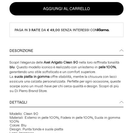
AGGIUNGI AL CARRELLO
PAGA IN
3 RATE
DA
€ 49,00
SENZA INTERESSI CON
DESCRIZIONE
Scopri l'eleganza delle
Axel Arigato Clean 90
nella loro raffinata tonalità
blu
. Questo modello iconico è realizzato con un'esterno in
pelle 100%
,
garantendo uno stile sofisticato e un comfort superiore.
La
suola piatta in gomma
offre stabilità, mentre la chiusura con lacci
assicura una calzata personalizzata. Perfette per ogni occasione, queste
scarpe sono un must-have per chi cerca qualità e design.
Scopri di più
su Di Pierro Brand Store
.
DETTAGLI
Modello: Clean 90
Materiali: Esterno in pelle 100%, Fodera in pelle 100%, Suola in gomma
100%
Colore: Blu
Design: Punta tonda e suola piatta