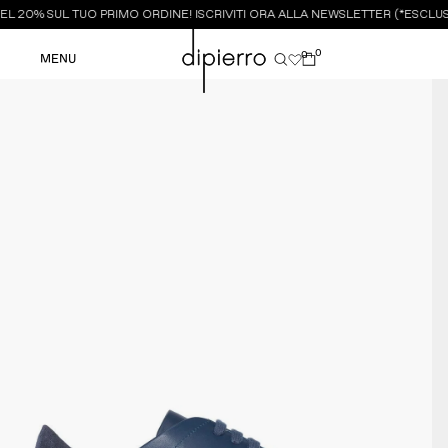
L 20% SUL TUO PRIMO ORDINE! ISCRIVITI ORA ALLA NEWSLETTER (*ESCLUSI
0
0
MENU