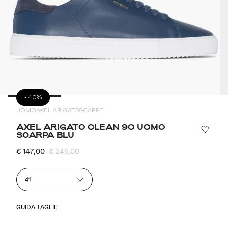
-
40%
UOMO
AXEL ARIGATO
SCARPE
AXEL ARIGATO CLEAN 90 UOMO
SCARPA BLU
€ 147,00
€ 245,00
41
GUIDA TAGLIE