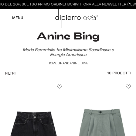
O DEL 20% SUL TUO PRIMO ORDINE! ISCRIVITI ORA ALLA NEWSLETTER (*ESC
0
0
MENU
Anine Bing
Moda Femminile tra Minimalismo Scandinavo e
Energia Americana
HOME
BRAND
ANINE BING
10 PRODOTTI
FILTRI